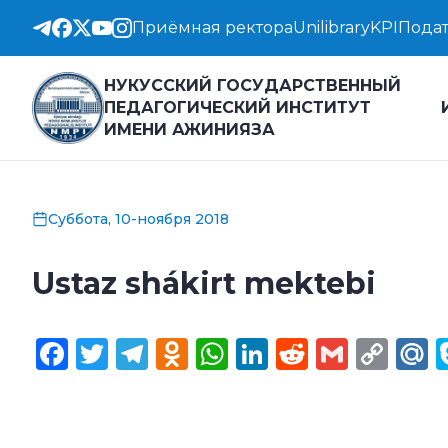
Приёмная ректора
Unilibrary
KPI
Подат
НУКУССКИЙ ГОСУДАРСТВЕННЫЙ
ПЕДАГОГИЧЕСКИЙ ИНСТИТУТ
ИМЕНИ АЖИНИЯЗА
Суббота, 10-ноября 2018
Ustaz shákirt mektebi
Facebook
Twitter
Telegram
Odnoklassniki
WhatsApp
LinkedIn
Reddit
Gmail
Cop
M
Lin