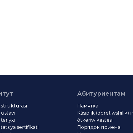
итут
Абитуриентам
t strukturası
Памятка
 ustavı
Kásiplik (dóretiwshilik) 
 tariyxı
ótkeriw kestesi
atsiya sertifikati
Порядок приема