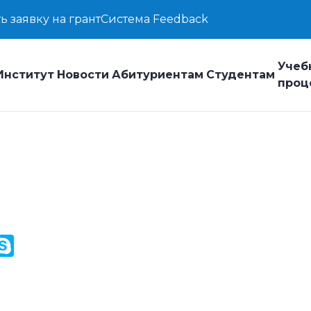
ь заявку на грант
Система Feedback
Учеб
Институт
Новости
Абитуриентам
Студентам
проц
y
ail.Ru
Skype
k