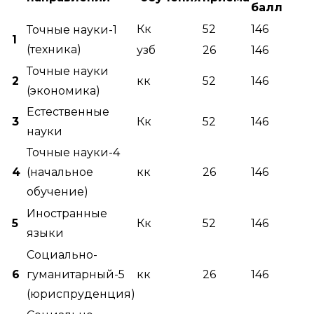
балл
Кк
52
146
Точные науки-1
1
(техника)
узб
26
146
Точные науки
2
кк
52
146
(экономика)
Естественные
3
Кк
52
146
науки
Точные науки-4
4
(начальное
кк
26
146
обучение)
Иностранные
5
Кк
52
146
языки
Социально-
6
гуманитарный-5
кк
26
146
(юриспруденция)