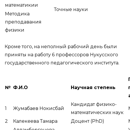
математикии
Точные науки
Методика
преподавания
физики
Кроме того, на неполный рабочий день были
приняты на работу 6 профессоров Нукусского
государственного педагогического института.
№
Ф.И.О
Научная степень
Кандидат физико-
1
Жумабаев Нокисбай
математических наук
2
Калекеева Тамара
Доцент (PhD)
Алламбергенова