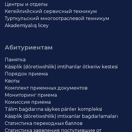
Центры и отделы
Кегейлийский сервисный техникум
Турткульский многоотраслевой техникум
Akademiyalıq licey
Абитуриентам
Памятка
Kásiplik (dóretiwshilik) imtihanlar ótkeriw kestesi
Порядок приема
Квоты
Комплект приемных документов
Мониторинг приема
Комиссия приема
Tálim baǵdarına sáykes pánler kompleksi
Kásiplik (dóretiwshilik) imtixanlar baǵdarlamaları
Статистика переходных баллов
Статистика заявления поступившие от