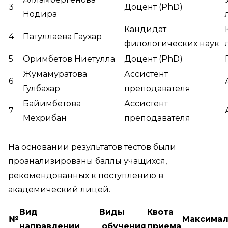
3
Доцент (PhD)
Нодира
Кандидат
4
Патуллаева Гаухар
филологических наук
5
Оримбетов Ниетулла
Доцент (PhD)
Жумамуратова
Ассистент
6
Гулбахар
преподавателя
Байимбетова
Ассистент
7
Мехрибан
преподавателя
На основании результатов тестов были
проанализированы баллы учащихся,
рекомендованных к поступлению в
академический лицей.
Вид
Виды
Квота
№
Максима
направлении
обучения
приема