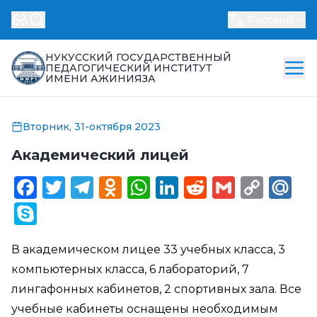
Русский
НУКУССКИЙ ГОСУДАРСТВЕННЫЙ
ПЕДАГОГИЧЕСКИЙ ИНСТИТУТ
ИМЕНИ АЖИНИЯЗА
Вторник, 31-октября 2023
Академический лицей
Facebook
Twitter
Telegram
Odnoklassniki
WhatsApp
LinkedIn
Reddit
Gmail
Cop
Ma
Link
Skype
В академическом лицее 33 учебных класса, 3
компьютерных класса, 6 лабораторий, 7
лингафонных кабинетов, 2 спортивных зала. Все
учебные кабинеты оснащены необходимым