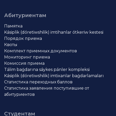
Абитуриентам
Памятка
Kásiplik (dóretiwshilik) imtihanlar ótkeriw kestesi
Порядок приема
Квоты
Комплект приемных документов
Мониторинг приема
Комиссия приема
Tálim baǵdarına sáykes pánler kompleksi
Kásiplik (dóretiwshilik) imtixanlar baǵdarlamaları
Статистика переходных баллов
Статистика заявления поступившие от
абитуриентов
Студентам