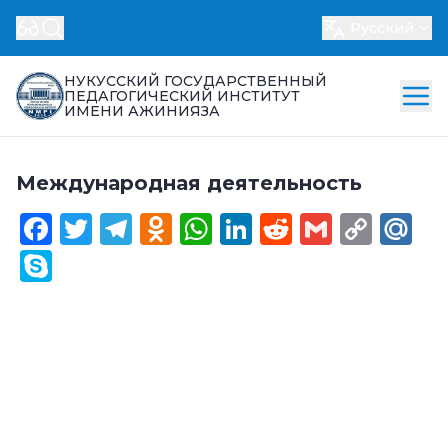
Русский
НУКУССКИЙ ГОСУДАРСТВЕННЫЙ
ПЕДАГОГИЧЕСКИЙ ИНСТИТУТ
ИМЕНИ АЖИНИЯЗА
Международная деятельность
Facebook
Twitter
Telegram
Odnoklassniki
WhatsApp
LinkedIn
Reddit
Gmail
Cop
Ma
Link
Skype