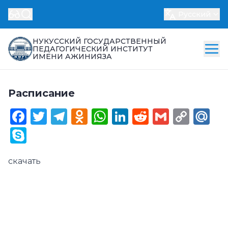
Русский
НУКУССКИЙ ГОСУДАРСТВЕННЫЙ
ПЕДАГОГИЧЕСКИЙ ИНСТИТУТ
ИМЕНИ АЖИНИЯЗА
Расписание
Facebook
Twitter
Telegram
Odnoklassniki
WhatsApp
LinkedIn
Reddit
Gmail
Cop
Ma
Link
Skype
скачать