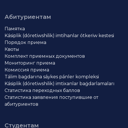
Абитуриентам
Памятка
Kásiplik (dóretiwshilik) imtihanlar ótkeriw kestesi
Порядок приема
Квоты
Комплект приемных документов
Мониторинг приема
Комиссия приема
Tálim baǵdarına sáykes pánler kompleksi
Kásiplik (dóretiwshilik) imtixanlar baǵdarlamaları
Статистика переходных баллов
Статистика заявления поступившие от
абитуриентов
Студентам