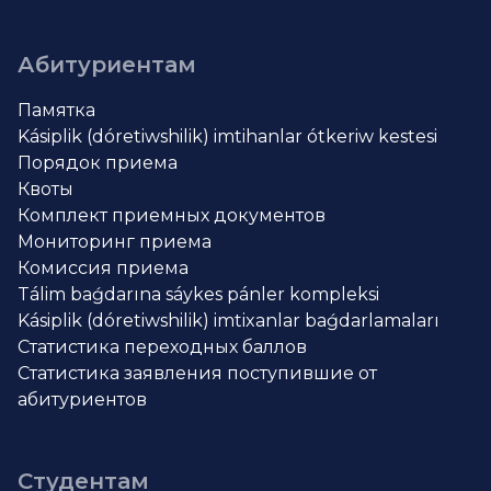
Абитуриентам
Памятка
Kásiplik (dóretiwshilik) imtihanlar ótkeriw kestesi
Порядок приема
Квоты
Комплект приемных документов
Мониторинг приема
Комиссия приема
Tálim baǵdarına sáykes pánler kompleksi
Kásiplik (dóretiwshilik) imtixanlar baǵdarlamaları
Статистика переходных баллов
Статистика заявления поступившие от
абитуриентов
Студентам