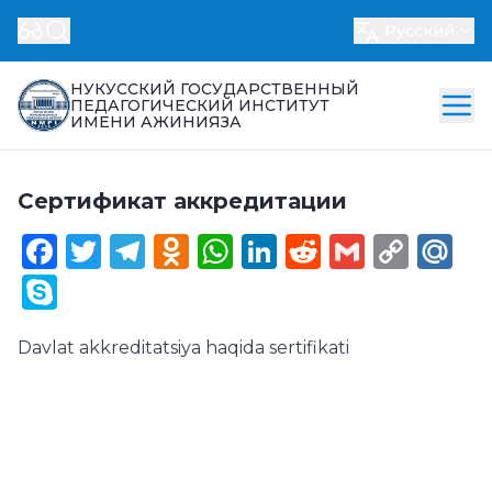
Русский
НУКУССКИЙ ГОСУДАРСТВЕННЫЙ
ПЕДАГОГИЧЕСКИЙ ИНСТИТУТ
ИМЕНИ АЖИНИЯЗА
Сертификат аккредитации
Facebook
Twitter
Telegram
Odnoklassniki
WhatsApp
LinkedIn
Reddit
Gmail
Cop
Ma
Link
Skype
Davlat akkreditatsiya haqida sertifikati