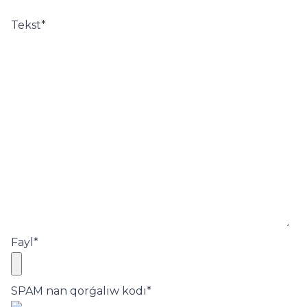
Tekst
*
Fayl
*
SPAM nan qorǵalıw kodı
*