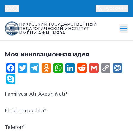
Русский
НУКУССКИЙ ГОСУДАРСТВЕННЫЙ
ПЕДАГОГИЧЕСКИЙ ИНСТИТУТ
ИМЕНИ АЖИНИЯЗА
Моя инновационная идея
Facebook
Twitter
Telegram
Odnoklassniki
WhatsApp
LinkedIn
Reddit
Gmail
Cop
Ma
Link
Skype
Familiyası, Atı, Ákesiniń atı
*
Elektron pochta
*
Telefon
*