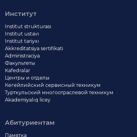
Институт
Institut strukturası
Institut ustavı
Institut tariyxı
Akkreditatsiya sertifikati
Administraciya
Факультеты
Kafedralar
Центры и отделы
Кегейлийский сервисный техникум
Турткульский многоотраслевой техникум
Akademiyalıq licey
Абитуриентам
Памятка