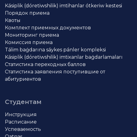
Kásiplik (dóretiwshilik) imtihanlar ótkeriw kestesi
Порядок приема
Квоты
Комплект приемных документов
Мониторинг приема
Комиссия приема
Tálim baǵdarına sáykes pánler kompleksi
Kásiplik (dóretiwshilik) imtixanlar baǵdarlamaları
Статистика переходных баллов
Статистика заявления поступившие от
абитуриентов
Студентам
Инструкция
Расписание
Успеваемость
Qatnas