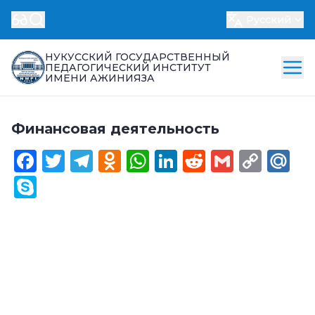
Русский
НУКУССКИЙ ГОСУДАРСТВЕННЫЙ
ПЕДАГОГИЧЕСКИЙ ИНСТИТУТ
ИМЕНИ АЖИНИЯЗА
Финансовая деятельность
Facebook
Twitter
Telegram
Odnoklassniki
WhatsApp
LinkedIn
Reddit
Gmail
Cop
Ma
Link
Skype