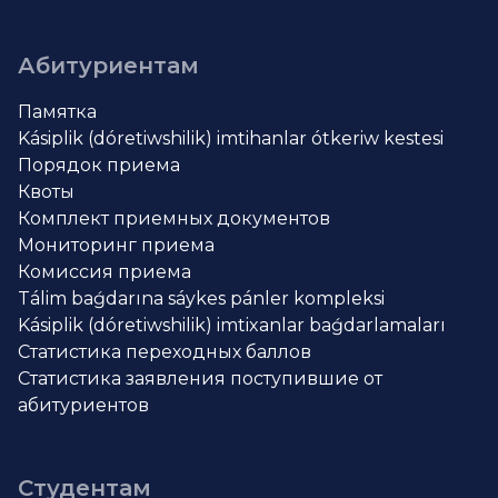
Абитуриентам
Памятка
Kásiplik (dóretiwshilik) imtihanlar ótkeriw kestesi
Порядок приема
Квоты
Комплект приемных документов
Мониторинг приема
Комиссия приема
Tálim baǵdarına sáykes pánler kompleksi
Kásiplik (dóretiwshilik) imtixanlar baǵdarlamaları
Статистика переходных баллов
Статистика заявления поступившие от
абитуриентов
Студентам