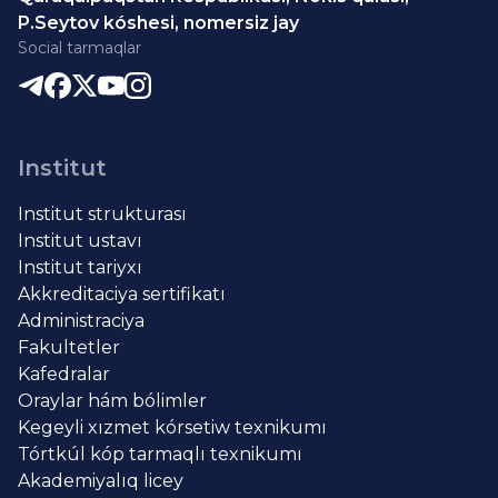
P.Seytov kóshesi, nomersiz jay
Social tarmaqlar
Institut
Institut strukturası
Institut ustavı
Institut tariyxı
Akkreditaciya sertifikatı
Administraciya
Fakultetler
Kafedralar
Oraylar hám bólimler
Kegeyli xızmet kórsetiw texnikumı
Tórtkúl kóp tarmaqlı texnikumı
Akademiyalıq licey