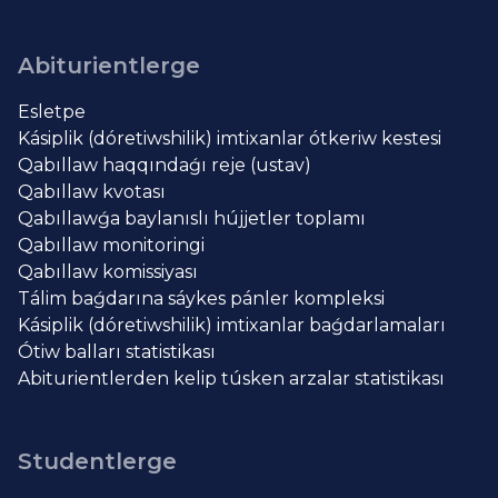
Abiturientlerge
Esletpe
Kásiplik (dóretiwshilik) imtixanlar ótkeriw kestesi
Qabıllaw haqqındaǵı reje (ustav)
Qabıllaw kvotası
Qabıllawǵa baylanıslı hújjetler toplamı
Qabıllaw monitoringi
Qabıllaw komissiyası
Tálim baǵdarına sáykes pánler kompleksi
Kásiplik (dóretiwshilik) imtixanlar baǵdarlamaları
Ótiw balları statistikası
Abiturientlerden kelip túsken arzalar statistikası
Studentlerge