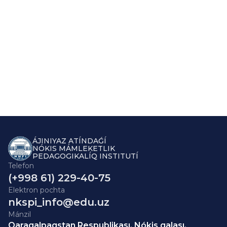
ÁJINIYAZ ATÍNDAǴÍ
NÓKIS MÁMLEKETLIK
PEDAGOGIKALÍQ INSTITUTÍ
Telefon
(+998 61) 229-40-75
Elektron pochta
nkspi_info@edu.uz
Mánzil
Qaraqalpaqstan Respublikası, Nókis qalası,