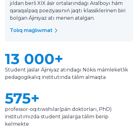
jıldan berli XIX ásir ortalarındaǵı Aralboyı hám
qaraqalpaq poeziyasınıń jaqtı klassiklerinen biri
bolǵan Ájiniyaz atı menen atalǵan.
Tolıq maǵlıwmat
13 000+
Student jaslar Ájiniyaz atındaǵı Nókis mámleketlik
pedagogikalıq institutında tálim almaqta
575+
professor-oqıtıwshılar(pán doktorları, PhD)
institutımızda student jaslarǵa tálim berip
kelmekte