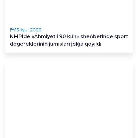
15-iyul 2026
NMPIde «Áhmiyetli 90 kún» sheńberinde sport
dógerekleriniń jumısları jolǵa qoyıldı