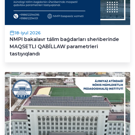
18-iyul 2026
NMPI bakalavr tálim baǵdarları sheńberinde
MAQSETLI QABÍLLAW parametrleri
tastıyıqlandı