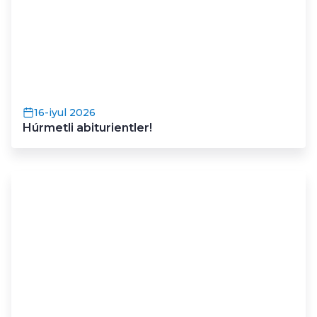
16-iyul 2026
Húrmetli abiturientler!