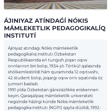
ÁJINIYAZ ATÍNDAǴÍ NÓKIS
MÁMLEKETLIK PEDAGOGIKALÍQ
INSTITUTÍ
Ájiniyaz atındaǵı Nókis mámleketlik
pedagogikalıq institutı Ózbekstan
Respublikasında eń tunǵısh joqarı oqıw
orınlarınıń biri bolıp, 1934-jılı Tórtkúl qalasında
shólkemlestirildi hám quramında 12 oqıtıwshı,
42 student bolıp, joqarǵı oqıw ornı sıpatında óz
jumısın basladı.
1991-jılda Ózbekstan ǵárezsizlikke eriskennen
keyin, Qaraqalpaq mámleketlik universiteti
negizinde házirgi kúnde Nókis mámleketlik
pedagogika institutı (NGPI) qayta dúzildi, 1992-