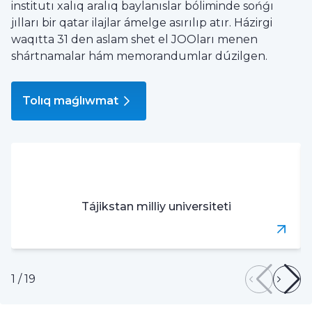
institutı xalıq aralıq baylanıslar bóliminde sońǵı
jılları bir qatar ilajlar ámelge asırılıp atır. Házirgi
waqıtta 31 den aslam shet el JOOları menen
shártnamalar hám memorandumlar dúzilgen.
Tolıq maǵlıwmat
Tájikstan milliy universiteti
1
/
19