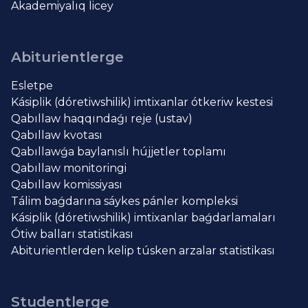
Akademiyalıq licey
Abiturientlerge
Esletpe
Kásiplik (dóretiwshilik) imtixanlar ótkeriw kestesi
Qabıllaw haqqındaǵı reje (ustav)
Qabıllaw kvotası
Qabıllawǵa baylanıslı hújjetler toplamı
Qabıllaw monitoringi
Qabıllaw komissiyası
Tálim baǵdarına sáykes pánler kompleksi
Kásiplik (dóretiwshilik) imtixanlar baǵdarlamaları
Ótiw balları statistikası
Abiturientlerden kelip túsken arzalar statistikası
Studentlerge