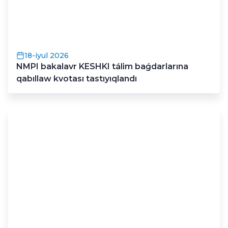
18-iyul 2026
NMPI bakalavr KESHKI tálim baǵdarlarına
qabıllaw kvotası tastıyıqlandı