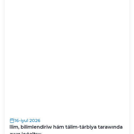
16-iyul 2026
Ilim, bilimlendiriw hám tálim-tárbiya tarawında