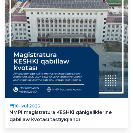
18-iyul 2026
NMPI magistratura KESHKI qánigeliklerine
qabıllaw kvotası tastıyıqlandı