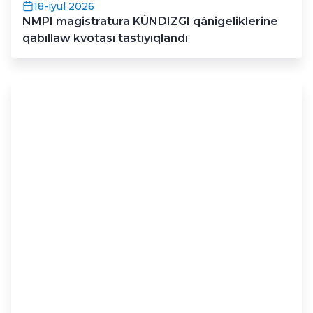
18-iyul 2026
NMPI magistratura KÚNDIZGI qánigeliklerine
qabıllaw kvotası tastıyıqlandı