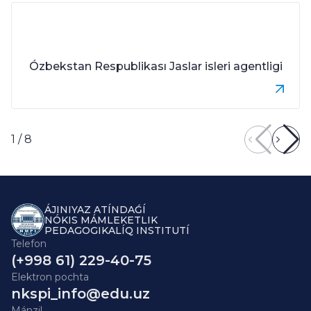
Ózbekstan Respublikası Jaslar isleri agentligi
1
/
8
ÁJINIYAZ ATÍNDAǴÍ
NÓKIS MÁMLEKETLIK
PEDAGOGIKALÍQ INSTITUTÍ
Telefon
(+998 61) 229-40-75
Elektron pochta
nkspi_info@edu.uz
Mánzil