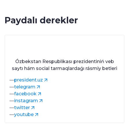
Paydalı derekler
Ózbekstan Respublikası prezidentiniń veb
saytı hám social tarmaqlardaǵı rásmiy betleri
president.uz
telegram
facebook
instagram
twitter
youtube