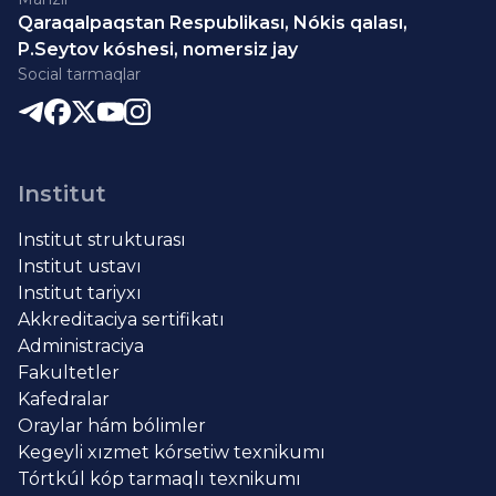
Qaraqalpaqstan Respublikası, Nókis qalası,
P.Seytov kóshesi, nomersiz jay
Social tarmaqlar
Institut
Institut strukturası
Institut ustavı
Institut tariyxı
Akkreditaciya sertifikatı
Administraciya
Fakultetler
Kafedralar
Oraylar hám bólimler
Kegeyli xızmet kórsetiw texnikumı
Tórtkúl kóp tarmaqlı texnikumı