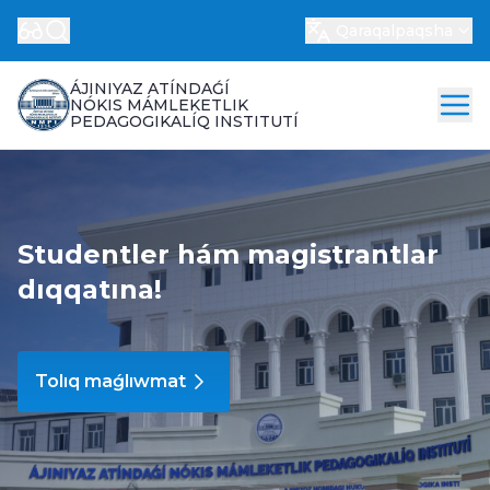
Qaraqalpaqsha
ÁJINIYAZ ATÍNDAǴÍ
NÓKIS MÁMLEKETLIK
PEDAGOGIKALÍQ INSTITUTÍ
Studentler hám magistrantlar
dıqqatına!
Tolıq maǵlıwmat