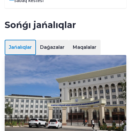
Sabaq kestesi
Sońǵı jańalıqlar
Jańalıqlar
Daǵazalar
Maqalalar