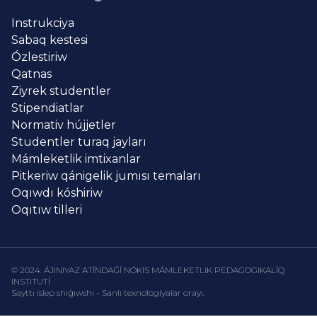
Instrukciya
Sabaq kestesi
Ózlestiriw
Qatnas
Ziyrek studentler
Stipendiatlar
Normativ hújjetler
Studentler turaq jayları
Mámleketlik imtixanlar
Pitkeriw qánigelik jumısı temaları
Oqıwdı kóshiriw
Oqıtıw tilleri
© 2024. ÁJINIYAZ ATÍNDAǴÍ NÓKIS MÁMLEKETLIK PEDAGOGIKALÍQ
INSTITUTÍ
Sayttı islep shıǵıwshı - Sanlı texnologiyalar orayı.