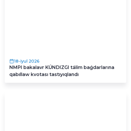
18-iyul 2026
NMPI bakalavr KÚNDIZGI tálim baǵdarlarına
qabıllaw kvotası tastıyıqlandı