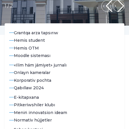
1
/
2
Grantqa arza tapsırıw
Hemis student
Hemis OTM
Moodle sisteması
«Ilim hám jámiyet» jurnalı
Onlayn kameralar
Korporativ pochta
Qabıllaw 2024
E-kitapxana
Pitkeriwshiler klubı
Meniń innovatsion ideam
Normativ hújjetler