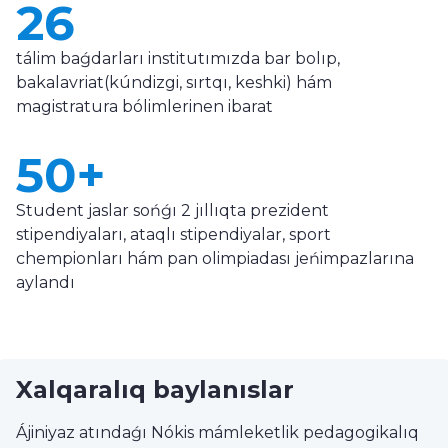
26
tálim baǵdarları institutımızda bar bolıp,
bakalavriat(kúndizgi, sırtqı, keshki) hám
magistratura bólimlerinen ibarat
50+
Student jaslar sońǵı 2 jıllıqta prezident
stipendiyaları, ataqlı stipendiyalar, sport
chempionları hám pan olimpiadası jeńimpazlarına
aylandı
Xalqaralıq baylanıslar
Ájiniyaz atındaǵı Nókis mámleketlik pedagogikalıq