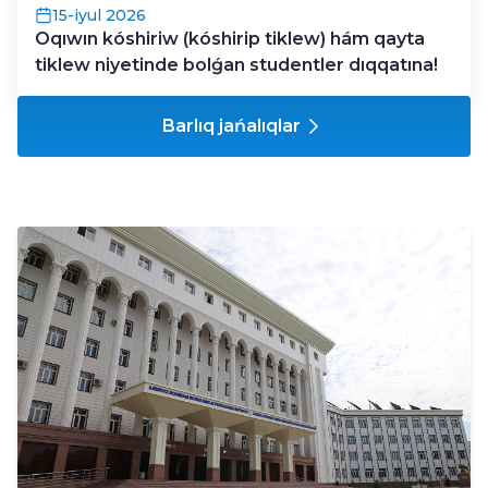
15-iyul 2026
Oqıwın kóshiriw (kóshirip tiklew) hám qayta
tiklew niyetinde bolǵan studentler dıqqatına!
Barlıq jańalıqlar