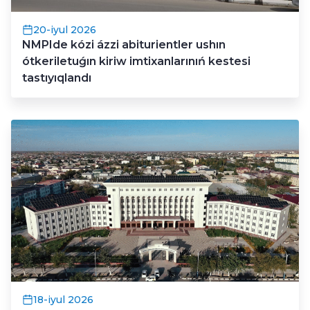
20-iyul 2026
NMPIde kózi ázzi abiturientler ushın
ótkeriletuǵın kiriw imtixanlarınıń kestesi
tastıyıqlandı
18-iyul 2026