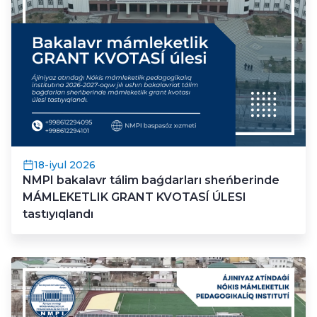
18-iyul 2026
NMPI bakalavr tálim baǵdarları sheńberinde
MÁMLEKETLIK GRANT KVOTASÍ ÚLESI
tastıyıqlandı