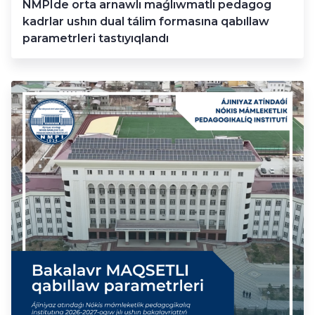
NMPIde orta arnawlı maǵlıwmatlı pedagog
kadrlar ushın dual tálim formasına qabıllaw
parametrleri tastıyıqlandı