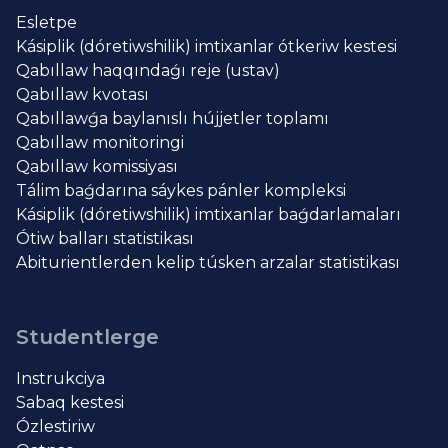
Esletpe
Kásiplik (dóretiwshilik) imtixanlar ótkeriw kestesi
Qabıllaw haqqındaǵı reje (ustav)
Qabıllaw kvotası
Qabıllawǵa baylanıslı hújjetler toplamı
Qabıllaw monitoringi
Qabıllaw komissiyası
Tálim baǵdarına sáykes pánler kompleksi
Kásiplik (dóretiwshilik) imtixanlar baǵdarlamaları
Ótiw balları statistikası
Abiturientlerden kelip túsken arzalar statistikası
Studentlerge
Instrukciya
Sabaq kestesi
Ózlestiriw