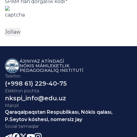
SPAM nan qorǵalıw kodı
*
ÁJINIYAZ ATÍNDAǴÍ
NÓKIS MÁMLEKETLIK
PEDAGOGIKALÍQ INSTITUTÍ
Telefon
(+998 61) 229-40-75
Elektron pochta
nkspi_info@edu.uz
Mánzil
Qaraqalpaqstan Respublikası, Nókis qalası,
P.Seytov kóshesi, nomersiz jay
Social tarmaqlar