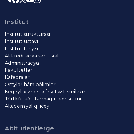
Institut
Institut strukturası
Institut ustavı
Institut tariyxı
Akkreditaciya sertifikatı
Administraciya
Fakultetler
Kafedralar
Oraylar hám bólimler
Kegeyli xızmet kórsetiw texnikumı
Tórtkúl kóp tarmaqlı texnikumı
Akademiyalıq licey
Abiturientlerge