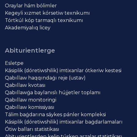
Oraylar hám bólimler
Kegeyli xızmet kórsetiw texnikumı
Tórtkúl kóp tarmaqlı texnikumı
Akademiyalıq licey
Abiturientlerge
Esletpe
Kásiplik (dóretiwshilik) imtixanlar ótkeriw kestesi
Qabıllaw haqqındaǵı reje (ustav)
Qabıllaw kvotası
Qabıllawǵa baylanıslı hújjetler toplamı
Qabıllaw monitoringi
Qabıllaw komissiyası
Tálim baǵdarına sáykes pánler kompleksi
Kásiplik (dóretiwshilik) imtixanlar baǵdarlamaları
Ótiw balları statistikası
Abiturientlerden kelip túsken arzalar statistikası