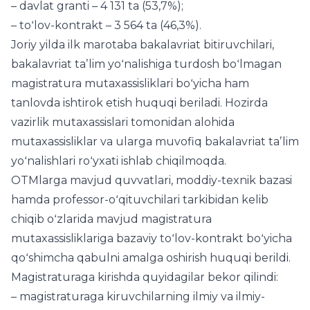
– davlat granti – 4 131 ta (53,7%);
– toʻlov-kontrakt – 3 564 ta (46,3%).
Joriy yilda ilk marotaba bakalavriat bitiruvchilari,
bakalavriat taʼlim yoʻnalishiga turdosh boʻlmagan
magistratura mutaxassisliklari boʻyicha ham
tanlovda ishtirok etish huquqi beriladi. Hozirda
vazirlik mutaxassislari tomonidan alohida
mutaxassisliklar va ularga muvofiq bakalavriat taʼlim
yoʻnalishlari roʻyxati ishlab chiqilmoqda.
OTMlarga mavjud quvvatlari, moddiy-texnik bazasi
hamda professor-oʻqituvchilari tarkibidan kelib
chiqib oʻzlarida mavjud magistratura
mutaxassisliklariga bazaviy toʻlov-kontrakt boʻyicha
qoʻshimcha qabulni amalga oshirish huquqi berildi.
Magistraturaga kirishda quyidagilar bekor qilindi:
– magistraturaga kiruvchilarning ilmiy va ilmiy-