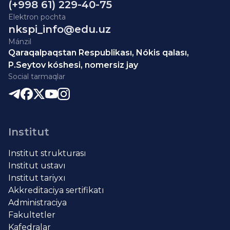
(+998 61) 229-40-75
Elektron pochta
nkspi_info@edu.uz
Mánzil
Qaraqalpaqstan Respublikası, Nókis qalası,
P.Seytov kóshesi, nomersiz jay
Social tarmaqlar
Institut
Institut strukturası
Institut ustavı
Institut tariyxı
Akkreditaciya sertifikatı
Administraciya
Fakultetler
Kafedralar