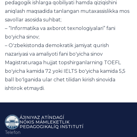
pedagogik ishlarga qobiliyati hamda qiziqishini
aniqlash maqsadida tanlangan mutaxassislikka mos
savollar asosida suhbat;
– “Informatika va axborot texnologiyalari” fani
boʻyicha sinov;
– Oʻzbekistonda demokratik jamiyat qurish
nazariyasi va amaliyoti fani boʻyicha sinov
Magistraturaga hujjat topshirganlarning TOEFL
boʻyicha kamida 72 yoki IELTS boʻyicha kamida 5,5
ball boʻlganida ular chet tilidan kirish sinovida
ishtirok etmaydi.
ÁJINIYAZ ATÍNDAǴÍ
NÓKIS MÁMLEKETLIK
PEDAGOGIKALÍQ INSTITUTÍ
Telefon