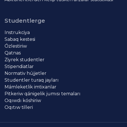
Studentlerge
Instrukciya
Sabaq kestesi
Ózlestiriw
Qatnas
Ziyrek studentler
Stipendiatlar
Normativ hújjetler
Studentler turaq jayları
Mámleketlik imtixanlar
Pitkeriw qánigelik jumısı temaları
Oqıwdı kóshiriw
Oqıtıw tilleri