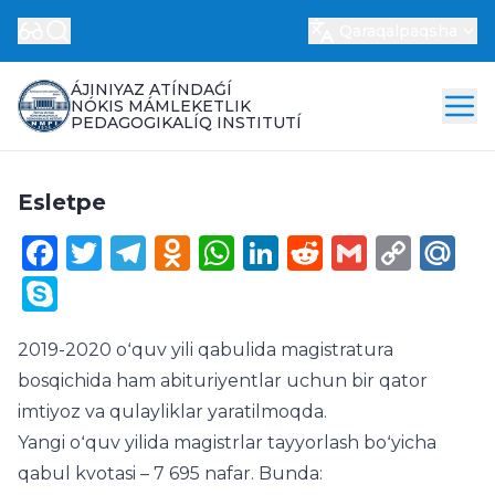
Qaraqalpaqsha
ÁJINIYAZ ATÍNDAǴÍ
NÓKIS MÁMLEKETLIK
PEDAGOGIKALÍQ INSTITUTÍ
Esletpe
Facebook
Twitter
Telegram
Odnoklassniki
WhatsApp
LinkedIn
Reddit
Gmail
Cop
Ma
Link
Skype
2019-2020 oʻquv yili qabulida magistratura
bosqichida ham abituriyentlar uchun bir qator
imtiyoz va qulayliklar yaratilmoqda.
Yangi oʻquv yilida magistrlar tayyorlash boʻyicha
qabul kvotasi – 7 695 nafar. Bunda: