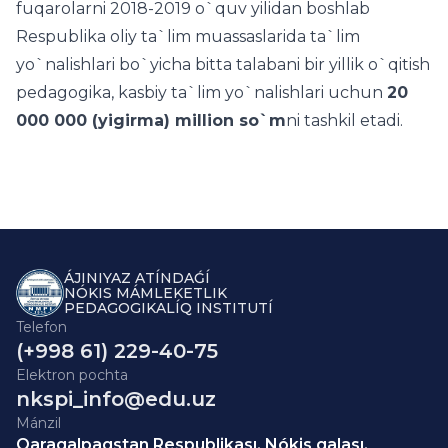
fuqarolarni 2018-2019 o`quv yilidan boshlab
Respublika oliy ta`lim muassaslarida ta`lim
yo`nalishlari bo`yicha bitta talabani bir yillik o`qitish
pedagogika, kasbiy ta`lim yo`nalishlari uchun
20
000 000 (yigirma) million so`m
ni tashkil etadi.
ÁJINIYAZ ATÍNDAǴÍ
NÓKIS MÁMLEKETLIK
PEDAGOGIKALÍQ INSTITUTÍ
Telefon
(+998 61) 229-40-75
Elektron pochta
nkspi_info@edu.uz
Mánzil
Qaraqalpaqstan Respublikası, Nókis qalası,