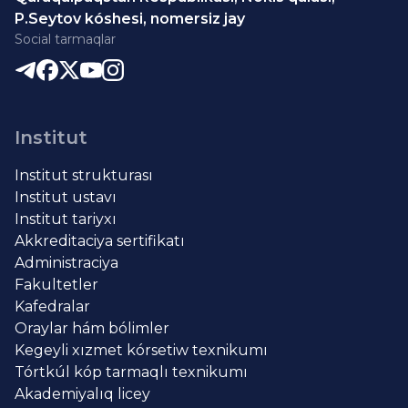
P.Seytov kóshesi, nomersiz jay
Social tarmaqlar
Institut
Institut strukturası
Institut ustavı
Institut tariyxı
Akkreditaciya sertifikatı
Administraciya
Fakultetler
Kafedralar
Oraylar hám bólimler
Kegeyli xızmet kórsetiw texnikumı
Tórtkúl kóp tarmaqlı texnikumı
Akademiyalıq licey