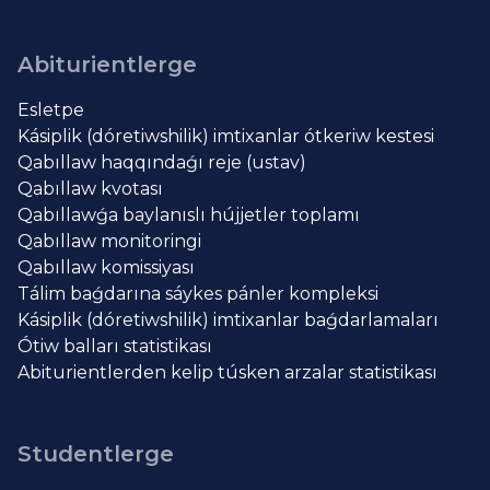
Abiturientlerge
Esletpe
Kásiplik (dóretiwshilik) imtixanlar ótkeriw kestesi
Qabıllaw haqqındaǵı reje (ustav)
Qabıllaw kvotası
Qabıllawǵa baylanıslı hújjetler toplamı
Qabıllaw monitoringi
Qabıllaw komissiyası
Tálim baǵdarına sáykes pánler kompleksi
Kásiplik (dóretiwshilik) imtixanlar baǵdarlamaları
Ótiw balları statistikası
Abiturientlerden kelip túsken arzalar statistikası
Studentlerge