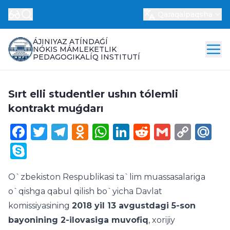
Qaraqalpaqsha
ÁJINIYAZ ATÍNDAǴÍ
NÓKIS MÁMLEKETLIK
PEDAGOGIKALÍQ INSTITUTÍ
Sırt elli studentler ushın tólemli
kontrakt muǵdarı
Facebook
Twitter
Telegram
Odnoklassniki
WhatsApp
LinkedIn
Reddit
Gmail
Cop
Ma
Link
Skype
O`zbekiston Respublikasi ta`lim muassasalariga
o`qishga qabul qilish bo`yicha Davlat
komissiyasining
2018 yil 13 avgustdagi 5-son
bayonining 2-ilovasiga muvofiq
, xorijiy