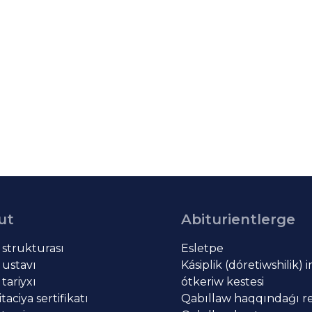
ut
Abiturientlerge
t strukturası
Esletpe
 ustavı
Kásiplik (dóretiwshilik) 
 tariyxı
ótkeriw kestesi
aciya sertifikatı
Qabıllaw haqqındaǵı re