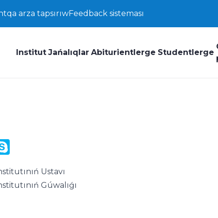
ntqa arza tapsırıw
Feedback sisteması
Institut
Jańalıqlar
Abiturientlerge
Studentlerge
y
ail.Ru
Skype
k
stitutınıń Ustavı
nstitutınıń Gúwalıǵı