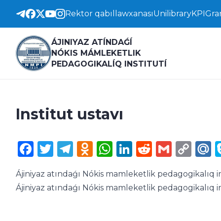
Rektor qabıllawxanası
Unilibrary
KPI
Gra
ÁJINIYAZ ATÍNDAǴÍ
NÓKIS MÁMLEKETLIK
PEDAGOGIKALÍQ INSTITUTÍ
Institut ustavı
Facebook
Twitter
Telegram
Odnoklassniki
WhatsApp
LinkedIn
Reddit
Gmail
Cop
M
Lin
Ájiniyaz atındaǵı Nókis mamleketlik pedagogikalıq in
Ájiniyaz atındaǵı Nókis mamleketlik pedagogikalıq i