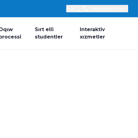
Qaraqalpaqsha
Oqɩw
Sırt elli
Interaktiv
processi
studentler
xızmetler