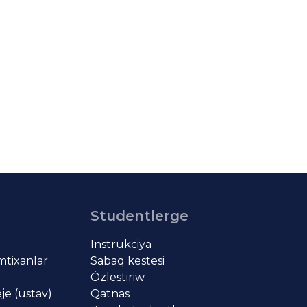
Studentlerge
Instrukciya
imtixanlar
Sabaq kestesi
Ózlestiriw
je (ustav)
Qatnas