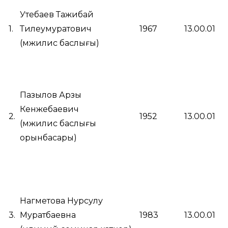
Утебаев Тажибай
1.
Тилеумуратович
1967
13.00.01
(мәжилис баслығы)
Пазылов Арзы
Кенжебаевич
2.
1952
13.00.01
(мәжилис баслығы
орынбасары)
Нагметова Нурсулу
3.
Муратбаевна
1983
13.00.01