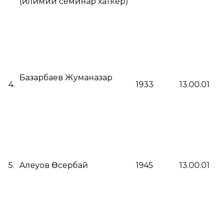
(илимий семинар хаткер)
Базарбаев Жуманазар
4.
1933
13.00.01
5.
Алеуов ϴсербай
1945
13.00.01