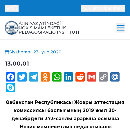
Qaraqalpaqsha
ÁJINIYAZ ATÍNDAǴÍ
NÓKIS MÁMLEKETLIK
PEDAGOGIKALÍQ INSTITUTÍ
Siyshembi, 23-iyun 2020
13.00.01
Facebook
Twitter
Telegram
Odnoklassniki
WhatsApp
LinkedIn
Reddit
Gmail
Cop
Ma
Link
Skype
ϴ
збекстан Республикасы
Жоқары аттестация
комиссиясы
баслығыныӊ 2019 жыл 30-
декабрдеги
373-санлы қарарына қосымша
Нөкис мәмлекетлик педагогикалық