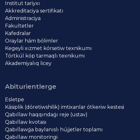
Institut tariyxı
Akkreditaciya sertifikatı
Administraciya
Fakultetler
Kafedralar
Oraylar hám bólimler
Kegeyli xızmet kórsetiw texnikumı
Tórtkúl kóp tarmaqlı texnikumı
Akademiyalıq licey
Abiturientlerge
Esletpe
Kásiplik (dóretiwshilik) imtixanlar ótkeriw kestesi
Qabıllaw haqqındaǵı reje (ustav)
Qabıllaw kvotası
Qabıllawǵa baylanıslı hújjetler toplamı
Qabıllaw monitoringi