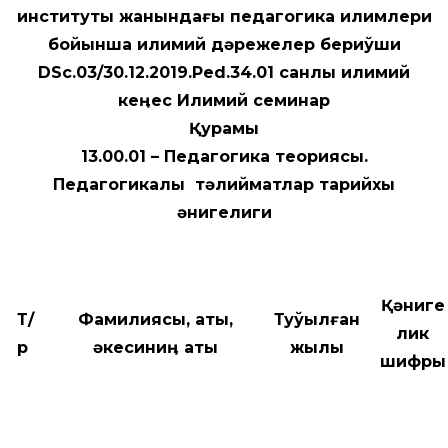
институты жанындағы педагогика илимлери
бойынша илимий дәрежелер бериўши
DSс.03/30.12.2019.
Ped
.34.01 санлы
илимий
кеӊес Илимий семинар
Қурамы
13.00.01 – Педагогика теориясы.
Педагогикалық тәлийматлар тарийхы
қәнигелиги
Қәниге
Т/
Фамилиясы, аты,
Туўылған
лик
р
әкесиниӊ аты
жылы
шифры