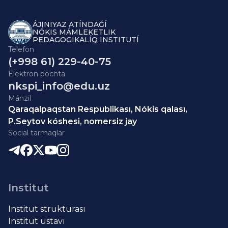
ÁJINIYAZ ATÍNDAǴÍ
NÓKIS MÁMLEKETLIK
PEDAGOGIKALÍQ INSTITUTÍ
Telefon
(+998 61) 229-40-75
Elektron pochta
nkspi_info@edu.uz
Mánzil
Qaraqalpaqstan Respublikası, Nókis qalası,
P.Seytov kóshesi, nomersiz jay
Social tarmaqlar
Institut
Institut strukturası
Institut ustavı