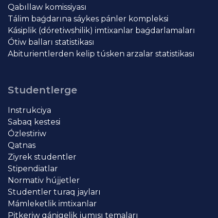
Qabıllaw komissiyası
Tálim baǵdarına sáykes pánler kompleksi
Kásiplik (dóretiwshilik) imtixanlar baǵdarlamaları
Ótiw balları statistikası
Abiturientlerden kelip túsken arzalar statistikası
Studentlerge
Instrukciya
Sabaq kestesi
Ózlestiriw
Qatnas
Ziyrek studentler
Stipendiatlar
Normativ hújjetler
Studentler turaq jayları
Mámleketlik imtixanlar
Pitkeriw qánigelik jumısı temaları