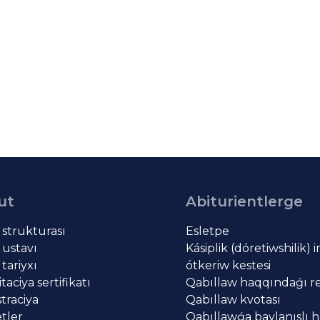
ut
Abiturientlerge
t strukturası
Esletpe
 ustavı
Kásiplik (dóretiwshilik) 
 tariyxı
ótkeriw kestesi
aciya sertifikatı
Qabıllaw haqqındaǵı re
traciya
Qabıllaw kvotası
tler
Qabıllawǵa baylanıslı h