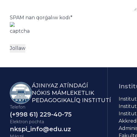
SPAM nan qorǵalıw kodı
*
ÁJINIYAZ ATÍNDAǴÍ
Instit
NÓKIS MÁMLEKETLIK
Institu
PEDAGOGIKALÍQ INSTITUTÍ
Institut
Telefon
(+998 61) 229-40-75
Institut
Akkredit
Elektron pochta
nkspi_info@edu.uz
Adminis
Fakulte
Mánzil