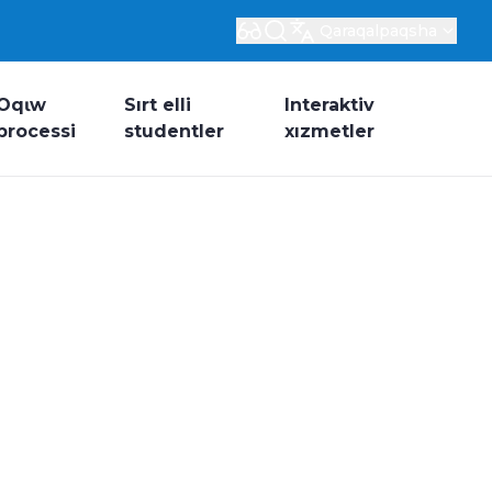
Qaraqalpaqsha
Oqɩw
Sırt elli
Interaktiv
processi
studentler
xızmetler