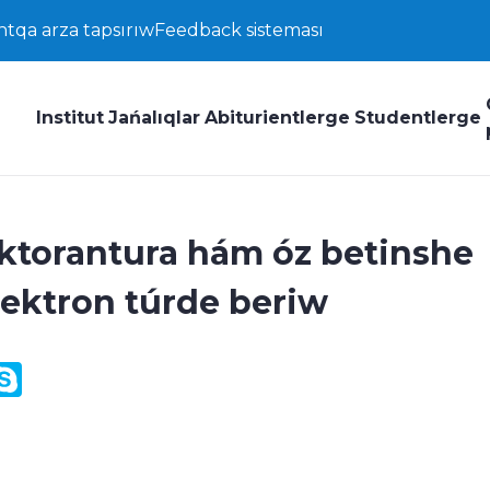
ntqa arza tapsırıw
Feedback sisteması
Institut
Jańalıqlar
Abiturientlerge
Studentlerge
oktorantura hám óz betinshe
elektron túrde beriw
y
ail.Ru
Skype
k