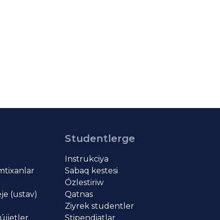
Studentlerge
Instrukciya
imtixanlar
Sabaq kestesi
Ózlestiriw
je (ustav)
Qatnas
Ziyrek studentler
újjetler
Stipendiatlar