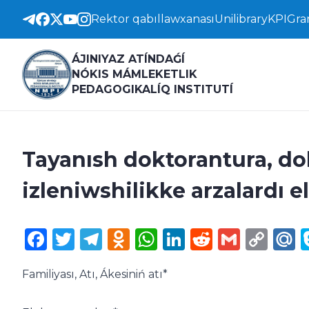
Rektor qabıllawxanası
Unilibrary
KPI
Gra
ÁJINIYAZ ATÍNDAǴÍ
NÓKIS MÁMLEKETLIK
PEDAGOGIKALÍQ INSTITUTÍ
Tayanısh doktorantura, d
izleniwshilikke arzalardı 
Facebook
Twitter
Telegram
Odnoklassniki
WhatsApp
LinkedIn
Reddit
Gmail
Cop
M
Lin
Familiyası, Atı, Ákesiniń atı
*