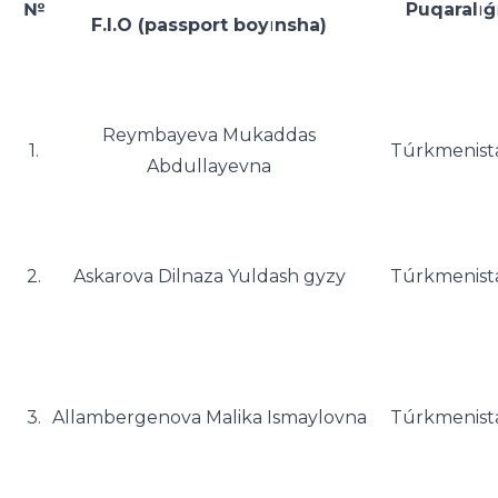
№
Puqaral
ı
ǵ
F.I.O (passport boy
ı
nsha)
Reymbayeva Mukaddas
1.
Túrkmenist
Abdullayevna
2.
Askarova Dilnaza Yuldash gyzy
Túrkmenist
3.
Allambergenova Malika Ismaylovna
Túrkmenist