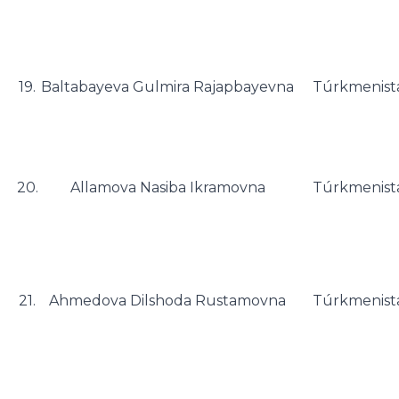
19.
Baltabayeva Gulmira Rajapbayevna
Túrkmenist
20.
Allamova Nasiba Ikramovna
Túrkmenist
21.
Ahmedova Dilshoda Rustamovna
Túrkmenist