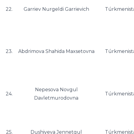
22.
Garriev Nurgeldi Garrievich
Túrkmenist
23.
Abdrimova Shahida Maxsetovna
Túrkmenist
Nepesova Novgul
24.
Túrkmenist
Davletmurodovna
25.
Dushiyeva Jennetgul
Túrkmenist