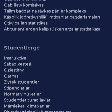
Qabıllaw komissiyası
Tálim baǵdarına sáykes pánler kompleksi
Kásiplik (dóretiwshilik) imtixanlar baǵdarlamaları
Ótiw balları statistikası
Abiturientlerden kelip túsken arzalar statistikası
Studentlerge
Instrukciya
Sabaq kestesi
Ózlestiriw
Qatnas
Ziyrek studentler
Stipendiatlar
Normativ hújjetler
Studentler turaq jayları
Mámleketlik imtixanlar