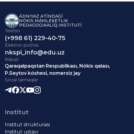
ÁJINIYAZ ATÍNDAǴÍ
NÓKIS MÁMLEKETLIK
PEDAGOGIKALÍQ INSTITUTÍ
Telefon
(+998 61) 229-40-75
Elektron pochta
nkspi_info@edu.uz
Mánzil
Qaraqalpaqstan Respublikası, Nókis qalası,
P.Seytov kóshesi, nomersiz jay
Social tarmaqlar
Institut
Institut strukturası
Institut ustavı