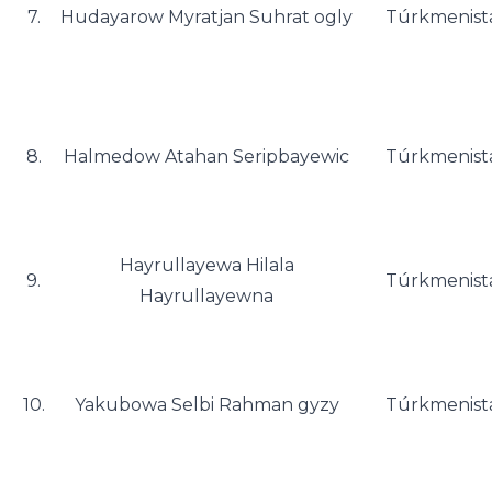
7.
Hudayarow Myratjan Suhrat ogly
Túrkmenist
8.
Halmedow Atahan Seripbayewic
Túrkmenist
Hayrullayewa Hilala
9.
Túrkmenist
Hayrullayewna
10.
Yakubowa Selbi Rahman gyzy
Túrkmenist