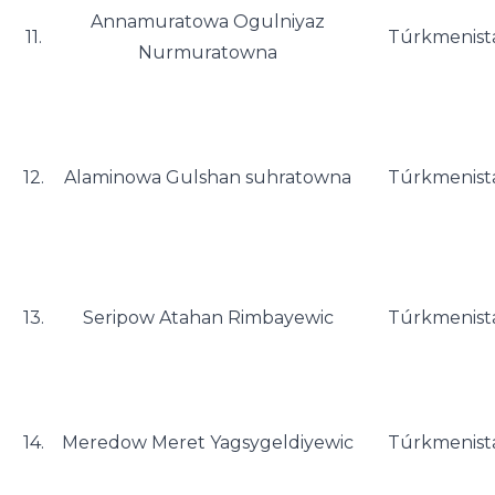
Annamuratowa Ogulniyaz
11.
Túrkmenist
Nurmuratowna
12.
Alaminowa Gulshan suhratowna
Túrkmenist
13.
Seripow Atahan Rimbayewic
Túrkmenist
14.
Meredow Meret Yagsygeldiyewic
Túrkmenist