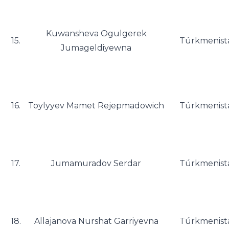
Kuwansheva Ogulgerek
15.
Túrkmenist
Jumageldiyewna
16.
Toylyyev Mamet Rejepmadowich
Túrkmenist
17.
Jumamuradov Serdar
Túrkmenist
18.
Allajanova Nurshat Garriyevna
Túrkmenist