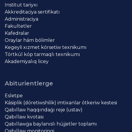
Institut tariyxı
Akkreditaciya sertifikatı
Administraciya
Fakultetler
Kafedralar
Oraylar hám bólimler
Kegeyli xızmet kórsetiw texnikumı
Tórtkúl kóp tarmaqlı texnikumı
Akademiyalıq licey
Abiturientlerge
Esletpe
Kásiplik (dóretiwshilik) imtixanlar ótkeriw kestesi
Qabıllaw haqqındaǵı reje (ustav)
Qabıllaw kvotası
Qabıllawǵa baylanıslı hújjetler toplamı
Qabıllaw monitoringi