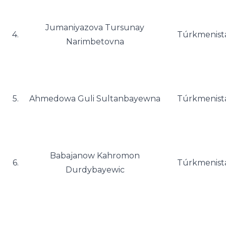
Jumaniyazova Tursunay
4.
Túrkmenist
Narimbetovna
5.
Ahmedowa Guli Sultanbayewna
Túrkmenist
Babajanow Kahromon
6.
Túrkmenist
Durdybayewic