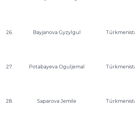
26.
Bayjanova Gyzylgul
Túrkmenist
27.
Potabayeva Oguljemal
Túrkmenist
28.
Saparova Jemile
Túrkmenist