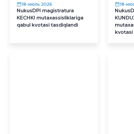
18-июль 2026
18-ию
NukusDPI magistratura
NukusDP
KECHKI mutaxassisliklariga
KUNDU
qabul kvotasi tasdiqlandi
mutaxas
kvotasi