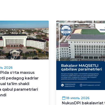
ль 2026
PIda o‘rta maxsus
tli pedagog kadrlar
al ta’lim shakli
a qabul parametrlari
andi
18-июль 2026
NukusDPI bakalavriat 