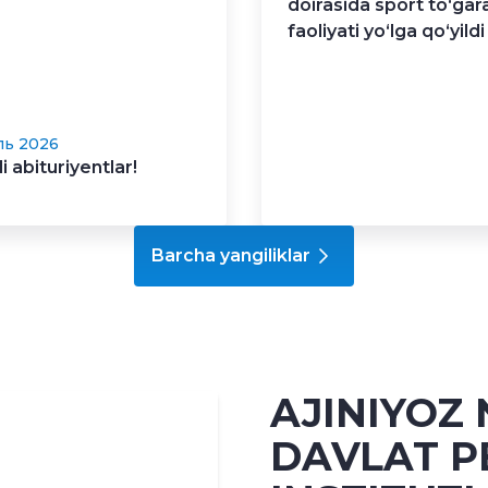
doirasida sport to‘gara
faoliyati yo‘lga qo‘yildi
ль 2026
 abituriyentlar!
Barcha yangiliklar
AJINIYOZ
DAVLAT P