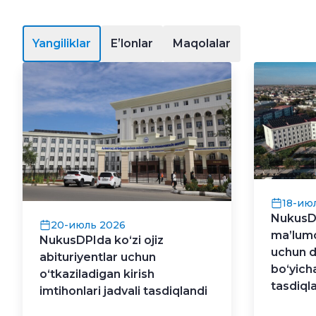
Yangiliklar
Eʼlonlar
Maqolalar
18-ию
NukusD
20-июль 2026
ma’lumo
NukusDPIda ko‘zi ojiz
uchun du
abituriyentlar uchun
bo‘yich
o‘tkaziladigan kirish
tasdiql
imtihonlari jadvali tasdiqlandi