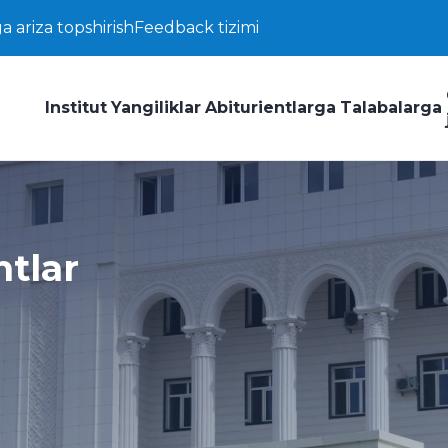
a ariza topshirish
Feedback tizimi
Institut
Yangiliklar
Abiturientlarga
Talabalarga
ntlar