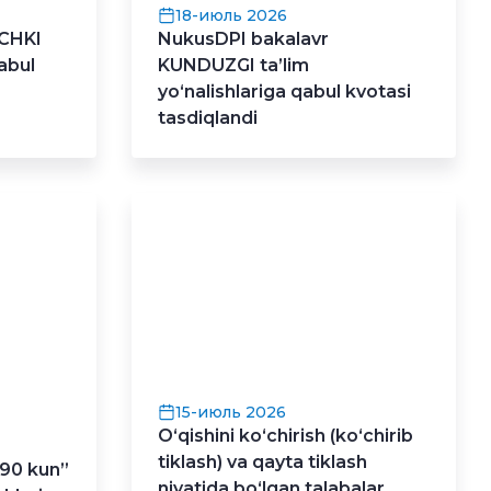
18-июль 2026
ECHKI
NukusDPI bakalavr
qabul
KUNDUZGI ta’lim
yo‘nalishlariga qabul kvotasi
tasdiqlandi
15-июль 2026
O‘qishini koʻchirish (koʻchirib
tiklash) va qayta tiklash
90 kun”
niyatida bo‘lgan talabalar