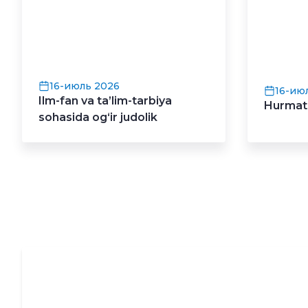
16-июль 2026
16-ию
Ilm-fan va ta’lim-tarbiya
Hurmatli
sohasida og‘ir judolik