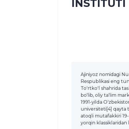
INSTITUTI
Ajiniyoz nomidagi Nu
Respublikasi eng tung'i
Toʻrtkoʻl shahrida tas
bo'lib, oliy ta'lim mar
1991-yilda Oʻzbekist
universiteti[4] qayta 
atoqli mutafakkiri 19-
yorqin klassiklaridan 