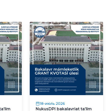
18-июль 2026
ta’lim
NukusDPI bakalavriat ta’lim