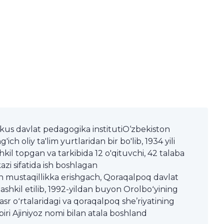
kus davlat pedagogika institutiO‘zbekiston
ch oliy ta'lim yurtlaridan bir bo'lib, 1934 yili
hkil topgan va tarkibida 12 o'qituvchi, 42 talaba
kazi sifatida ish boshlagan
on mustaqillikka erishgach, Qoraqalpoq davlat
tashkil etilib, 1992-yildan buyon Orolboʻyining
asr oʻrtalaridagi va qoraqalpoq sheʼriyatining
biri Ajiniyoz nomi bilan atala boshland