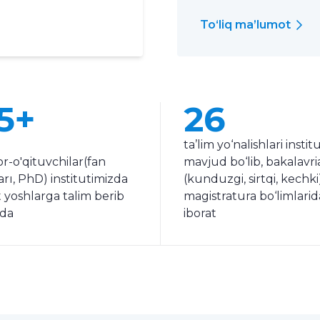
To‘liq ma’lumot
5+
26
ta’lim yo‘nalishlari insti
r-o'qituvchilar(fan
mavjud bo‘lib, bakalavri
rı, PhD) institutimizda
(kunduzgi, sirtqi, kechki
 yoshlarga talim berib
magistratura bo‘limlari
da
iborat