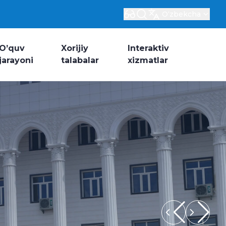
Oʻzbekcha
O’quv
Xorijiy
Interaktiv
jarayoni
talabalar
xizmatlar