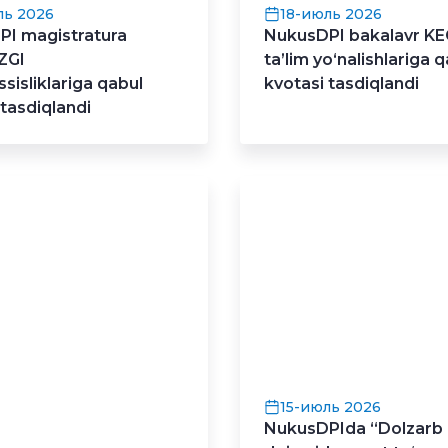
ль 2026
18-июль 2026
I magistratura
NukusDPI bakalavr K
ZGI
ta’lim yo‘nalishlariga 
sisliklariga qabul
kvotasi tasdiqlandi
 tasdiqlandi
15-июль 2026
NukusDPIda “Dolzarb 