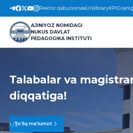
Rektor qabulxonasi
Unilibrary
KPI
Grantg
AJINIYOZ NOMIDAGI
NUKUS DAVLAT
PEDAGOGIKA INSTITUTI
Talabalar va magistra
diqqatiga!
To‘liq ma’lumot
1
/
2