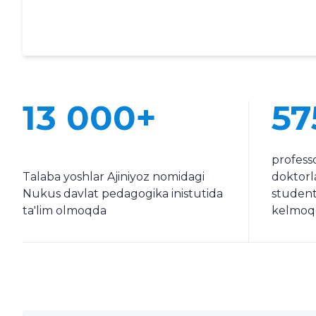
13 000+
57
professo
Talaba yoshlar Ajiniyoz nomidagi
doktorla
Nukus davlat pedagogika inistutida
student
ta'lim olmoqda
kelmoq