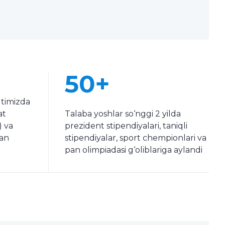
50+
tutimizda
at
Talaba yoshlar so‘nggi 2 yilda
) va
prezident stipendiyalari, taniqli
dan
stipendiyalar, sport chempionlari va
pan olimpiadasi g‘oliblariga aylandi