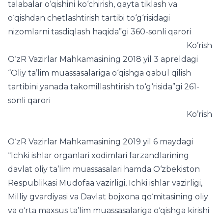
talabalar o‘qishini ko‘chirish, qayta tiklash va
o‘qishdan chetlashtirish tartibi to‘g‘risidagi
nizomlarni tasdiqlash haqida”gi 360-sonli qarori
Ko’rish
O‘zR Vazirlar Mahkamasining 2018 yil 3 apreldagi
“Oliy ta’lim muassasalariga o‘qishga qabul qilish
tartibini yanada takomillashtirish to‘g‘risida”gi 261-
sonli qarori
Ko’rish
O‘zR Vazirlar Mahkamasining 2019 yil 6 maydagi
“Ichki ishlar organlari xodimlari farzandlarining
davlat oliy ta’lim muassasalari hamda O‘zbekiston
Respublikasi Mudofaa vazirligi, Ichki ishlar vazirligi,
Milliy gvardiyasi va Davlat bojxona qo‘mitasining oliy
va o‘rta maxsus ta’lim muassasalariga o‘qishga kirishi