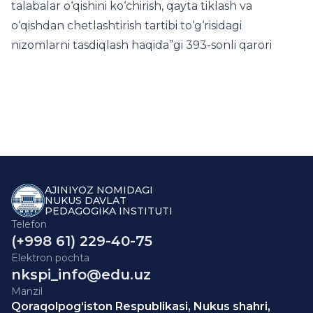
talabalar o‘qishini ko‘chirish, qayta tiklash va
o‘qishdan chetlashtirish tartibi to‘g‘risidagi
nizomlarni tasdiqlash haqida”gi 393-sonli qarori
AJINIYOZ NOMIDAGI
NUKUS DAVLAT
PEDAGOGIKA INSTITUTI
Telefon
(+998 61) 229-40-75
Elektron pochta
nkspi_info@edu.uz
Manzil
Qoraqolpog‘iston Respublikasi, Nukus shahri,