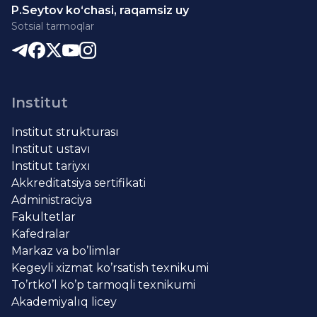
P.Seytov ko‘chasi, raqamsiz uy
Sotsial tarmoqlar
Institut
Institut strukturası
Institut ustavı
Institut tariyxı
Akkreditatsiya sertifikati
Administraciya
Fakultetlar
Kafedralar
Markaz va bo’limlar
Kegeyli xizmat ko’rsatish texnikumi
To’rtko’l ko’p tarmoqli texnikumi
Akademiyalıq licey