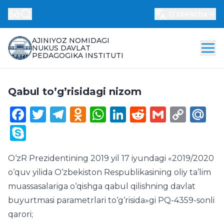
Oʻzbekcha
AJINIYOZ NOMIDAGI
NUKUS DAVLAT
PEDAGOGIKA INSTITUTI
Qabul to’g’risidagi nizom
Facebook
Twitter
Telegram
Odnoklassniki
WhatsApp
LinkedIn
Reddit
Gmail
Cop
Ma
Link
Skype
O‘zR Prezidentining 2019 yil 17 iyundagi «2019/2020
o‘quv yilida O‘zbekiston Respublikasining oliy ta’lim
muassasalariga o‘qishga qabul qilishning davlat
buyurtmasi parametrlari to‘g‘risida»gi PQ-4359-sonli
qarori;