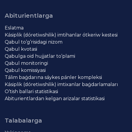
Abiturientlarga
Eslatma
Kásiplik (dóretiwshilik) imtihanlar ótkeriw kestesi
Qabul to’g’risidagi nizom
Qabul kvotasi
Qabulga oid hujjatlar to’plami
Qabul monitoringi
Qabul komissiyasi
Tálim baǵdarına sáykes pánler kompleksi
Kásiplik (dóretiwshilik) imtixanlar baǵdarlamaları
O’tish ballari statistikasi
Abiturientlardan kelgan arizalar statistikasi
Talabalarga