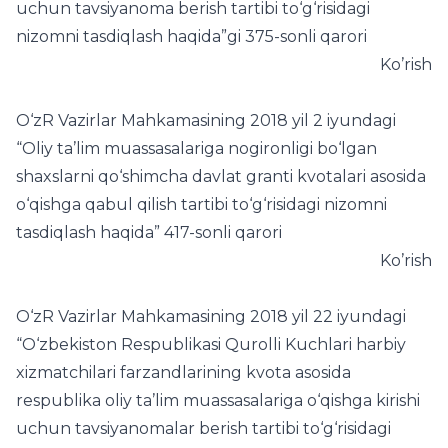
uchun tavsiyanoma berish tartibi to‘g‘risidagi
nizomni tasdiqlash haqida”gi 375-sonli qarori
Ko’rish
O‘zR Vazirlar Mahkamasining 2018 yil 2 iyundagi
“Oliy ta’lim muassasalariga nogironligi bo‘lgan
shaxslarni qo‘shimcha davlat granti kvotalari asosida
o‘qishga qabul qilish tartibi to‘g‘risidagi nizomni
tasdiqlash haqida” 417-sonli qarori
Ko’rish
O‘zR Vazirlar Mahkamasining 2018 yil 22 iyundagi
“O‘zbekiston Respublikasi Qurolli Kuchlari harbiy
xizmatchilari farzandlarining kvota asosida
respublika oliy ta’lim muassasalariga o‘qishga kirishi
uchun tavsiyanomalar berish tartibi to‘g‘risidagi