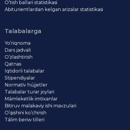
O’tish ballari statistikasi
Abiturientlardan kelgan arizalar statistikasi
Talabalarga
Yo’riqnoma
Dars jadvali
O’zlashtirish
Qatnas
Iqtidorli talabalar
Stipendiyalar
Normativ hújjetler
Talabalar turar joylari
Mámleketlik imtixanlar
Bitiruv malakaviy ishi mavzulari
O’qishini ko’chirish
Tálim beriw tilleri