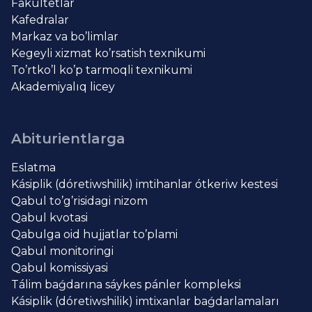
Fakultetlar
Kafedralar
Markaz va bo’limlar
Kegeyli xizmat ko’rsatish texnikumi
To’rtko’l ko’p tarmoqli texnikumi
Akademiyalıq licey
Abiturientlarga
Eslatma
Kásiplik (dóretiwshilik) imtihanlar ótkeriw kestesi
Qabul to’g’risidagi nizom
Qabul kvotasi
Qabulga oid hujjatlar to’plami
Qabul monitoringi
Qabul komissiyasi
Tálim baǵdarına sáykes pánler kompleksi
Kásiplik (dóretiwshilik) imtixanlar baǵdarlamaları