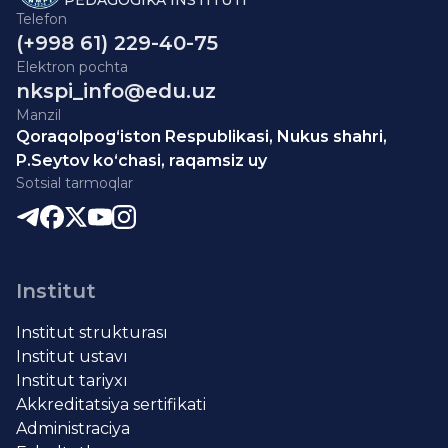
Telefon
(+998 61) 229-40-75
Elektron pochta
nkspi_info@edu.uz
Manzil
Qoraqolpog‘iston Respublikasi, Nukus shahri,
P.Seytov ko‘chasi, raqamsiz uy
Sotsial tarmoqlar
Institut
Institut strukturası
Institut ustavı
Institut tariyxı
Akkreditatsiya sertifikati
Administraciya