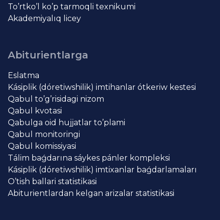
To’rtko’l ko’p tarmoqli texnikumi
Akademiyalıq licey
Abiturientlarga
Eslatma
Kásiplik (dóretiwshilik) imtihanlar ótkeriw kestesi
Qabul to’g’risidagi nizom
Qabul kvotasi
Qabulga oid hujjatlar to’plami
Qabul monitoringi
Qabul komissiyasi
Tálim baǵdarına sáykes pánler kompleksi
Kásiplik (dóretiwshilik) imtixanlar baǵdarlamaları
O’tish ballari statistikasi
Abiturientlardan kelgan arizalar statistikasi