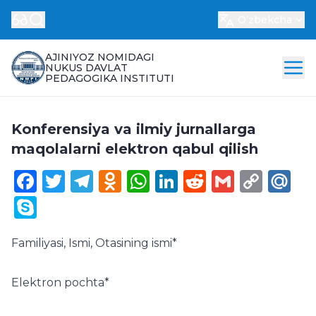
Oʻzbekcha
AJINIYOZ NOMIDAGI
NUKUS DAVLAT
PEDAGOGIKA INSTITUTI
Konferensiya va ilmiy jurnallarga
maqolalarni elektron qabul qilish
Facebook
Twitter
Telegram
Odnoklassniki
WhatsApp
LinkedIn
Reddit
Gmail
Cop
Ma
Link
Skype
Familiyasi, Ismi, Otasining ismi
*
Elektron pochta
*