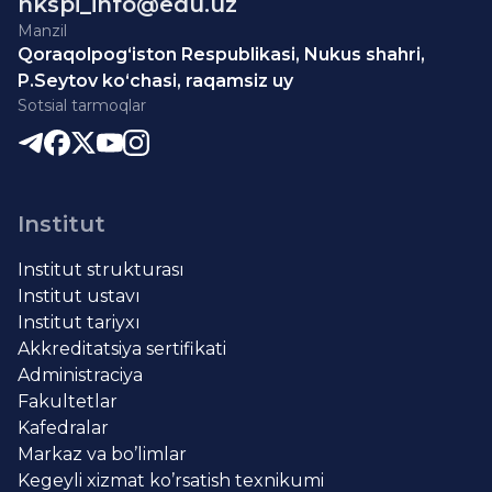
nkspi_info@edu.uz
Manzil
Qoraqolpog‘iston Respublikasi, Nukus shahri,
P.Seytov ko‘chasi, raqamsiz uy
Sotsial tarmoqlar
Institut
Institut strukturası
Institut ustavı
Institut tariyxı
Akkreditatsiya sertifikati
Administraciya
Fakultetlar
Kafedralar
Markaz va bo’limlar
Kegeyli xizmat ko’rsatish texnikumi