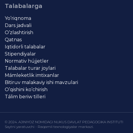
Talabalarga
Yo’riqnoma
Dars jadvali
O’zlashtirish
Qatnas
Iqtidorli talabalar
Stipendiyalar
Normativ hújjetler
Talabalar turar joylari
Mámleketlik imtixanlar
Bitiruv malakaviy ishi mavzulari
O’qishini ko’chirish
Tálim beriw tilleri
© 2024. AJINIYOZ NOMIDAGI NUKUS DAVLAT PEDAGOGIKA INSTITUTI
Saytni yaratuvchi - Raqamli texnologiyalar markazi.