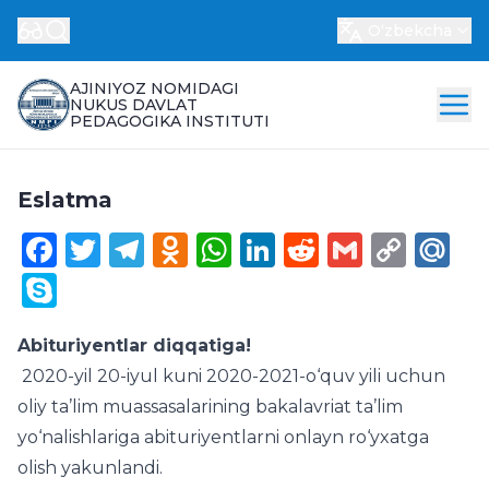
Oʻzbekcha
AJINIYOZ NOMIDAGI
NUKUS DAVLAT
PEDAGOGIKA INSTITUTI
Eslatma
Facebook
Twitter
Telegram
Odnoklassniki
WhatsApp
LinkedIn
Reddit
Gmail
Cop
Ma
Link
Skype
Abituriyentlar diqqatiga!
2020-yil 20-iyul kuni 2020-2021-o‘quv yili uchun
oliy ta’lim muassasalarining bakalavriat ta’lim
yo‘nalishlariga abituriyentlarni onlayn ro‘yxatga
olish yakunlandi.