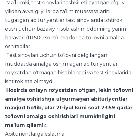
Ma’lumki, test sinovlari tashkil etilayotgan o‘quv
yilidan avvalgi yillarda ta’lim muassasalarini
tugatgan abituriyentlar test sinovlarida ishtirok
etish uchun bazaviy hisoblash miqdorining yarim
baravari (111.500 so‘m) miqdorida to‘lovni amalga
oshiradilar.
Test sinovlari uchun to‘lovni belgilangan
muddatda amalga oshirmagan abituriyentlar
ro‘yxatdan o‘tmagan hisoblanadi va test sinovlarida
ishtirok eta olmaydi.
Hozirda onlayn ro‘yxatdan o‘tgan, lekin to‘lovni
amalga oshirishga ulgurmagan abituriyentlar
mavjud bo‘lib, ular 21-iyul kuni soat 23:59 qadar
to‘lovni amalga oshirishlari mumkinligini
ma’lum qilami
z.
Abiturientlarga eslatma