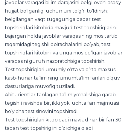
javoblar varaqasi bilim darajasini belgilovchi asosiy
hujjat bo‘lganligi uchun uni to‘g‘ri to‘ldirish;
belgilangan vaqt tugaguniga qadar test
topshiriqlari kitobida mavjud test topshiriqlarini
bajargan holda javoblar varaqasining mos tartib
raqamidagi tegishli doirachalarini bo‘yab, test
topshiriqlari kitobini va unga mos bo‘lgan javoblar
varaqasini guruh nazoratchisiga topshirish.
Test topshiriqlari umumiy o‘rta va o‘rta maxsus,
kasb-hunar ta’limining umumta’lim fanlari o‘quv
dasturlariga muvofiq tuziladi.
Abiturientlar tanlagan ta’lim yo‘nalishiga qarab
tegishli ravishda bir, ikki yoki uchta fan majmuasi
bo‘yicha test sinovini topshiradi.
Test topshiriqlari kitobidagi mavjud har bir fan 30
tadan test topshirig‘ini o‘z ichiga oladi.