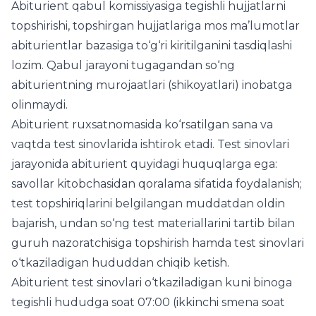
Abiturient qabul komissiyasiga tegishli hujjatlarni
topshirishi, topshirgan hujjatlariga mos ma’lumotlar
abiturientlar bazasiga to‘g‘ri kiritilganini tasdiqlashi
lozim. Qabul jarayoni tugagandan so‘ng
abiturientning murojaatlari (shikoyatlari) inobatga
olinmaydi.
Abiturient ruxsatnomasida ko‘rsatilgan sana va
vaqtda test sinovlarida ishtirok etadi. Test sinovlari
jarayonida abiturient quyidagi huquqlarga ega:
savollar kitobchasidan qoralama sifatida foydalanish;
test topshiriqlarini belgilangan muddatdan oldin
bajarish, undan so‘ng test materiallarini tartib bilan
guruh nazoratchisiga topshirish hamda test sinovlari
o‘tkaziladigan hududdan chiqib ketish.
Abiturient test sinovlari o‘tkaziladigan kuni binoga
tegishli hududga soat 07:00 (ikkinchi smena soat