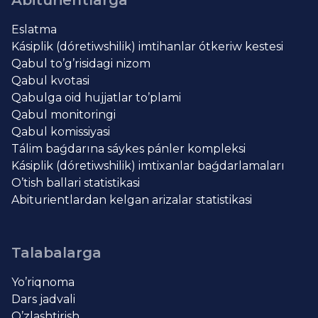
Abiturientlarga
Eslatma
Kásiplik (dóretiwshilik) imtihanlar ótkeriw kestesi
Qabul to’g’risidagi nizom
Qabul kvotasi
Qabulga oid hujjatlar to’plami
Qabul monitoringi
Qabul komissiyasi
Tálim baǵdarına sáykes pánler kompleksi
Kásiplik (dóretiwshilik) imtixanlar baǵdarlamaları
O’tish ballari statistikasi
Abiturientlardan kelgan arizalar statistikasi
Talabalarga
Yo’riqnoma
Dars jadvali
O’zlashtirish