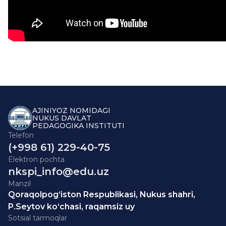
AJINIYOZ NOMIDAGI
NUKUS DAVLAT
PEDAGOGIKA INSTITUTI
Telefon
(+998 61) 229-40-75
Elektron pochta
nkspi_info@edu.uz
Manzil
Qoraqolpog‘iston Respublikasi, Nukus shahri,
P.Seytov ko‘chasi, raqamsiz uy
Sotsial tarmoqlar