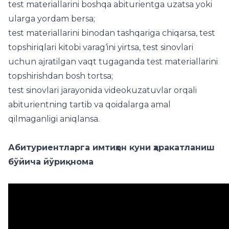
test materiallarini boshqa abiturientga uzatsa yoki
ularga yordam bersa;
test materiallarini binodan tashqariga chiqarsa, test
topshiriqlari kitobi varag‘ini yirtsa, test sinovlari
uchun ajratilgan vaqt tugaganda test materiallarini
topshirishdan bosh tortsa;
test sinovlari jarayonida videokuzatuvlar orqali
abiturientning tartib va qoidalarga amal
qilmaganligi aniqlansa.
Абитуриентларга имтиҳон куни ҳаракатланиш
бўйича йўриқнома