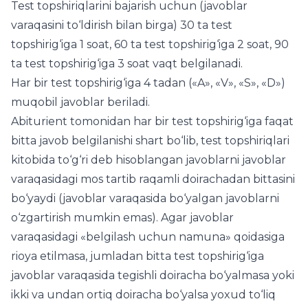
Test topshiriqlarini bajarish uchun (javoblar
varaqasini to‘ldirish bilan birga) 30 ta test
topshirig‘iga 1 soat, 60 ta test topshirig‘iga 2 soat, 90
ta test topshirig‘iga 3 soat vaqt belgilanadi.
Har bir test topshirig‘iga 4 tadan («A», «V», «S», «D»)
muqobil javoblar beriladi.
Abiturient tomonidan har bir test topshirig‘iga faqat
bitta javob belgilanishi shart bo‘lib, test topshiriqlari
kitobida to‘g‘ri deb hisoblangan javoblarni javoblar
varaqasidagi mos tartib raqamli doirachadan bittasini
bo‘yaydi (javoblar varaqasida bo‘yalgan javoblarni
o‘zgartirish mumkin emas). Agar javoblar
varaqasidagi «belgilash uchun namuna» qoidasiga
rioya etilmasa, jumladan bitta test topshirig‘iga
javoblar varaqasida tegishli doiracha bo‘yalmasa yoki
ikki va undan ortiq doiracha bo‘yalsa yoxud to‘liq