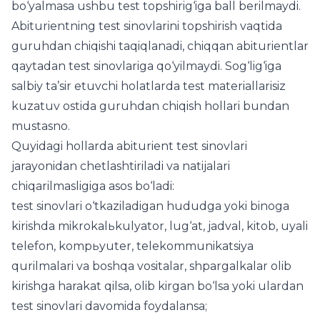
bo‘yalmasa ushbu test topshirig‘iga ball berilmaydi.
Abiturientning test sinovlarini topshirish vaqtida
guruhdan chiqishi taqiqlanadi, chiqqan abiturientlar
qaytadan test sinovlariga qo‘yilmaydi. Sog‘lig‘iga
salbiy ta’sir etuvchi holatlarda test materiallarisiz
kuzatuv ostida guruhdan chiqish hollari bundan
mustasno.
Quyidagi hollarda abiturient test sinovlari
jarayonidan chetlashtiriladi va natijalari
chiqarilmasligiga asos bo‘ladi:
test sinovlari o‘tkaziladigan hududga yoki binoga
kirishda mikrokalьkulyator, lug‘at, jadval, kitob, uyali
telefon, kompьyuter, telekommunikatsiya
qurilmalari va boshqa vositalar, shpargalkalar olib
kirishga harakat qilsa, olib kirgan bo‘lsa yoki ulardan
test sinovlari davomida foydalansa;