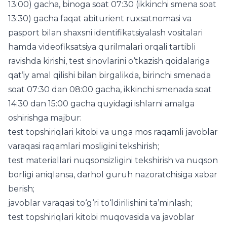
13:00) gacha, binoga soat 07:30 (ikkinchi smena soat
13:30) gacha faqat abiturient ruxsatnomasi va
pasport bilan shaxsni identifikatsiyalash vositalari
hamda videofiksatsiya qurilmalari orqali tartibli
ravishda kirishi, test sinovlarini o‘tkazish qoidalariga
qat’iy amal qilishi bilan birgalikda, birinchi smenada
soat 07:30 dan 08:00 gacha, ikkinchi smenada soat
14:30 dan 15:00 gacha quyidagi ishlarni amalga
oshirishga majbur:
test topshiriqlari kitobi va unga mos raqamli javoblar
varaqasi raqamlari mosligini tekshirish;
test materiallari nuqsonsizligini tekshirish va nuqson
borligi aniqlansa, darhol guruh nazoratchisiga xabar
berish;
javoblar varaqasi to‘g‘ri to‘ldirilishini ta’minlash;
test topshiriqlari kitobi muqovasida va javoblar