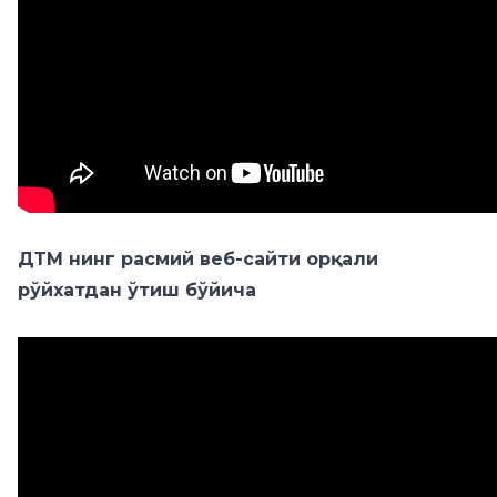
ДТМ нинг расмий веб-сайти орқали
рўйхатдан ўтиш бўйича