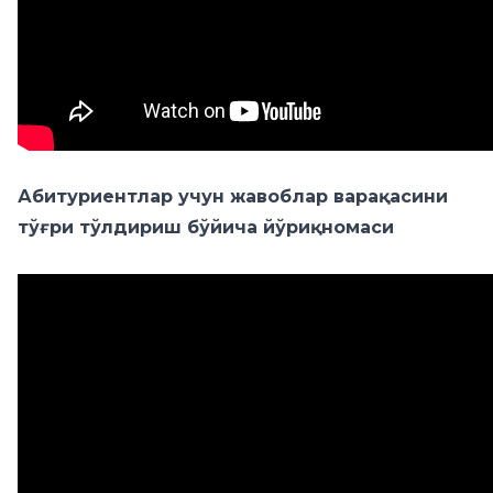
Абитуриентлар учун жавоблар варақасини
тўғри тўлдириш бўйича йўриқномаси