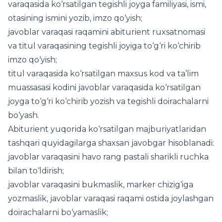
varaqasida ko‘rsatilgan tegishli joyga familiyasi, ismi,
otasining ismini yozib, imzo qo‘yish;
javoblar varaqasi raqamini abiturient ruxsatnomasi
va titul varaqasining tegishli joyiga to‘g‘ri ko‘chirib
imzo qo‘yish;
titul varaqasida ko‘rsatilgan maxsus kod va ta’lim
muassasasi kodini javoblar varaqasida ko‘rsatilgan
joyga to‘g‘ri ko‘chirib yozish va tegishli doirachalarni
bo‘yash.
Abiturient yuqorida ko‘rsatilgan majburiyatlaridan
tashqari quyidagilarga shaxsan javobgar hisoblanadi:
javoblar varaqasini havo rang pastali sharikli ruchka
bilan to‘ldirish;
javoblar varaqasini bukmaslik, marker chizig‘iga
yozmaslik, javoblar varaqasi raqami ostida joylashgan
doirachalarni bo‘yamaslik;