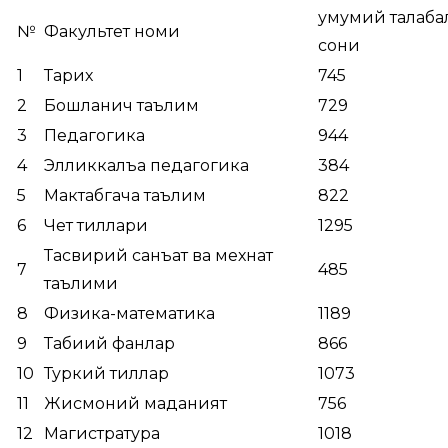
умумий талаба
№
Факультет номи
сони
1
Тарих
745
2
Бошланғич таълим
729
3
Педагогика
944
4
Элликкалъа педагогика
384
5
Мактабгача таълим
822
6
Чет тиллари
1295
Тасвирий санъат ва мехнат
7
485
таълими
8
Физика-математика
1189
9
Табиий фанлар
866
10
Туркий тиллар
1073
11
Жисмоний маданият
756
12
Магистратура
1018