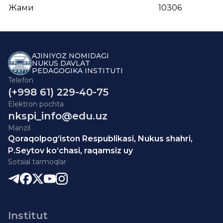
Жами
10306
AJINIYOZ NOMIDAGI
NUKUS DAVLAT
PEDAGOGIKA INSTITUTI
Telefon
(+998 61) 229-40-75
Elektron pochta
nkspi_info@edu.uz
Manzil
Qoraqolpog‘iston Respublikasi, Nukus shahri,
P.Seytov ko‘chasi, raqamsiz uy
Sotsial tarmoqlar
Institut