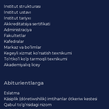
Institut strukturası
Institut ustavı
Institut tariyxı
Akkreditatsiya sertifikati
Administraciya
Fakultetlar
Kafedralar
Markaz va bo’limlar
Kegeyli xizmat ko’rsatish texnikumi
To’rtko’l ko’p tarmoqli texnikumi
Akademiyalıq licey
Abiturientlarga
Eslatma
Kásiplik (dóretiwshilik) imtihanlar ótkeriw kestesi
Qabul to’g’risidagi nizom