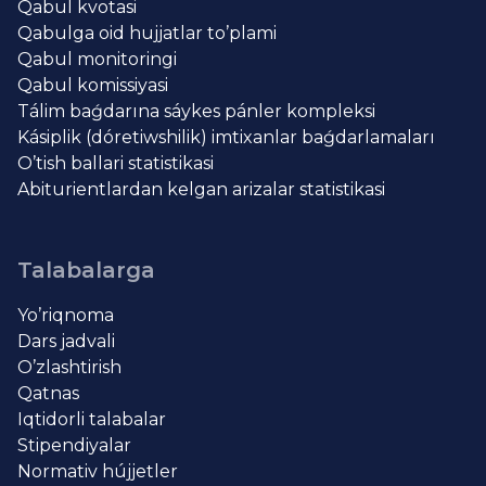
Qabul kvotasi
Qabulga oid hujjatlar to’plami
Qabul monitoringi
Qabul komissiyasi
Tálim baǵdarına sáykes pánler kompleksi
Kásiplik (dóretiwshilik) imtixanlar baǵdarlamaları
O’tish ballari statistikasi
Abiturientlardan kelgan arizalar statistikasi
Talabalarga
Yo’riqnoma
Dars jadvali
O’zlashtirish
Qatnas
Iqtidorli talabalar
Stipendiyalar
Normativ hújjetler