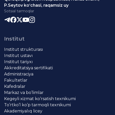
P.Seytov ko‘chasi, raqamsiz uy
Sotsial tarmoqlar
Institut
Institut strukturası
Institut ustavı
Institut tariyxı
Akkreditatsiya sertifikati
Administraciya
Fakultetlar
Kafedralar
Markaz va bo’limlar
Kegeyli xizmat ko’rsatish texnikumi
To’rtko’l ko’p tarmoqli texnikumi
Akademiyalıq licey