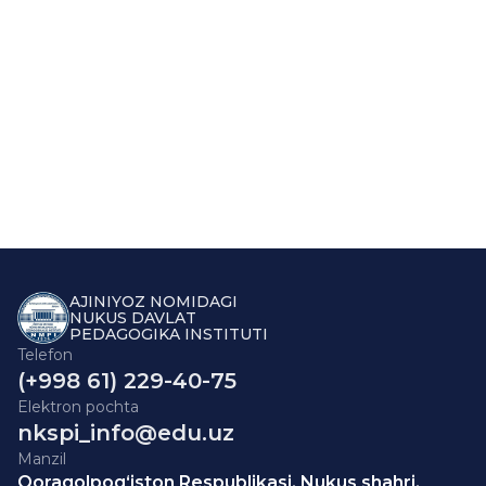
AJINIYOZ NOMIDAGI
NUKUS DAVLAT
PEDAGOGIKA INSTITUTI
Telefon
(+998 61) 229-40-75
Elektron pochta
nkspi_info@edu.uz
Manzil
Qoraqolpog‘iston Respublikasi, Nukus shahri,