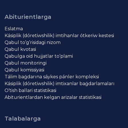
Abiturientlarga
Eslatma
Kásiplik (dóretiwshilik) imtihanlar ótkeriw kestesi
Qabul to’g’risidagi nizom
Qabul kvotasi
Qabulga oid hujjatlar to’plami
Qabul monitoringi
Qabul komissiyasi
Tálim baǵdarına sáykes pánler kompleksi
Kásiplik (dóretiwshilik) imtixanlar baǵdarlamaları
O’tish ballari statistikasi
Abiturientlardan kelgan arizalar statistikasi
Talabalarga