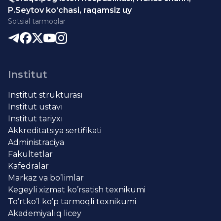
P.Seytov ko‘chasi, raqamsiz uy
Sotsial tarmoqlar
Institut
Institut strukturası
Institut ustavı
Institut tariyxı
Akkreditatsiya sertifikati
Administraciya
Fakultetlar
Kafedralar
Markaz va bo’limlar
Kegeyli xizmat ko’rsatish texnikumi
To’rtko’l ko’p tarmoqli texnikumi
Akademiyalıq licey