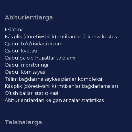
Abiturientlarga
Eslatma
Kásiplik (dóretiwshilik) imtihanlar ótkeriw kestesi
Qabul to’g’risidagi nizom
Qabul kvotasi
Qabulga oid hujjatlar to’plami
Qabul monitoringi
Qabul komissiyasi
Tálim baǵdarına sáykes pánler kompleksi
Kásiplik (dóretiwshilik) imtixanlar baǵdarlamaları
O’tish ballari statistikasi
Abiturientlardan kelgan arizalar statistikasi
Talabalarga