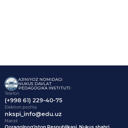
AJINIYOZ NOMIDAGI
NUKUS DAVLAT
PEDAGOGIKA INSTITUTI
Telefon
(+998 61) 229-40-75
Elektron pochta
nkspi_info@edu.uz
Manzil
Qoraqolpog‘iston Respublikasi, Nukus shahri,