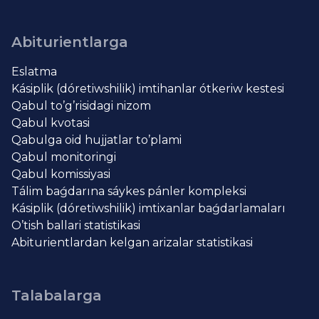
Abiturientlarga
Eslatma
Kásiplik (dóretiwshilik) imtihanlar ótkeriw kestesi
Qabul to’g’risidagi nizom
Qabul kvotasi
Qabulga oid hujjatlar to’plami
Qabul monitoringi
Qabul komissiyasi
Tálim baǵdarına sáykes pánler kompleksi
Kásiplik (dóretiwshilik) imtixanlar baǵdarlamaları
O’tish ballari statistikasi
Abiturientlardan kelgan arizalar statistikasi
Talabalarga