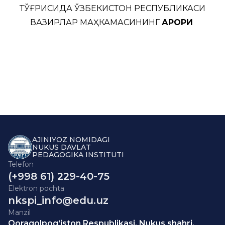
ТЎҒРИСИДА ЎЗБЕКИСТОН РЕСПУБЛИКАСИ
ВАЗИРЛАР МАҲКАМАСИНИНГ
ҚАРОРИ
AJINIYOZ NOMIDAGI
NUKUS DAVLAT
PEDAGOGIKA INSTITUTI
Telefon
(+998 61) 229-40-75
Elektron pochta
nkspi_info@edu.uz
Manzil
Qoraqolpog‘iston Respublikasi, Nukus shahri,