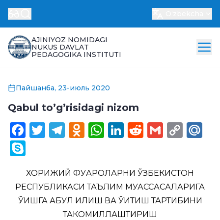
Oʻzbekcha
AJINIYOZ NOMIDAGI
NUKUS DAVLAT
PEDAGOGIKA INSTITUTI
Пайшанба, 23-июль 2020
Qabul to’g’risidagi nizom
Facebook
Twitter
Telegram
Odnoklassniki
WhatsApp
LinkedIn
Reddit
Gmail
Cop
Ma
Link
Skype
ХОРИЖИЙ ФУҚАРОЛАРНИ ЎЗБЕКИСТОН
РЕСПУБЛИКАСИ ТАЪЛИМ МУАССАСАЛАРИГА
ЎҚИШГА ҚАБУЛ ҚИЛИШ ВА ЎҚИТИШ ТАРТИБИНИ
ТАКОМИЛЛАШТИРИШ