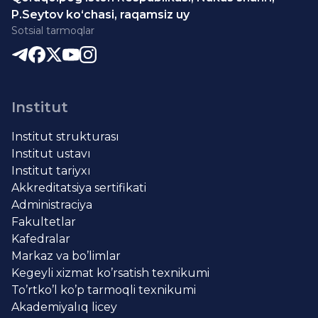
P.Seytov ko‘chasi, raqamsiz uy
Sotsial tarmoqlar
Institut
Institut strukturası
Institut ustavı
Institut tariyxı
Akkreditatsiya sertifikati
Administraciya
Fakultetlar
Kafedralar
Markaz va bo’limlar
Kegeyli xizmat ko’rsatish texnikumi
To’rtko’l ko’p tarmoqli texnikumi
Akademiyalıq licey