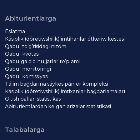
Abiturientlarga
Eslatma
Kásiplik (dóretiwshilik) imtihanlar ótkeriw kestesi
Qabul to’g’risidagi nizom
Qabul kvotasi
Qabulga oid hujjatlar to’plami
Qabul monitoringi
Qabul komissiyasi
Tálim baǵdarına sáykes pánler kompleksi
Kásiplik (dóretiwshilik) imtixanlar baǵdarlamaları
O’tish ballari statistikasi
Abiturientlardan kelgan arizalar statistikasi
Talabalarga