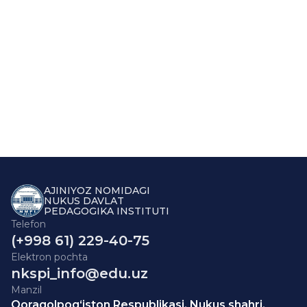
AJINIYOZ NOMIDAGI
NUKUS DAVLAT
PEDAGOGIKA INSTITUTI
Telefon
(+998 61) 229-40-75
Elektron pochta
nkspi_info@edu.uz
Manzil
Qoraqolpog‘iston Respublikasi, Nukus shahri,