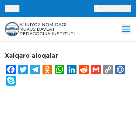
Oʻzbekcha
AJINIYOZ NOMIDAGI
NUKUS DAVLAT
PEDAGOGIKA INSTITUTI
Xalqaro aloqalar
Facebook
Twitter
Telegram
Odnoklassniki
WhatsApp
LinkedIn
Reddit
Gmail
Cop
Ma
Link
Skype