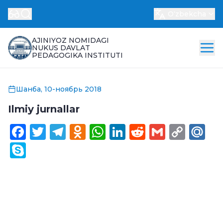
Oʻzbekcha
AJINIYOZ NOMIDAGI
NUKUS DAVLAT
PEDAGOGIKA INSTITUTI
Шанба, 10-ноябрь 2018
Ilmiy jurnallar
Facebook
Twitter
Telegram
Odnoklassniki
WhatsApp
LinkedIn
Reddit
Gmail
Cop
Ma
Link
Skype