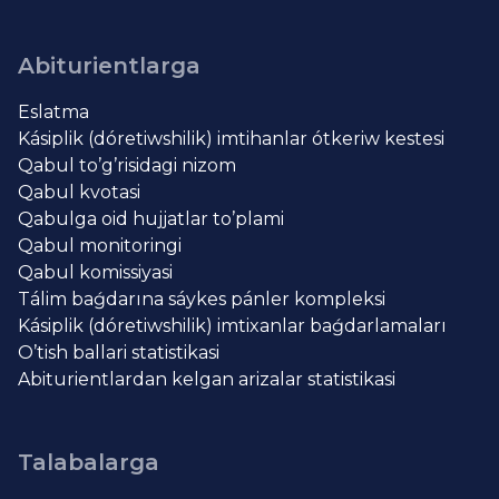
Abiturientlarga
Eslatma
Kásiplik (dóretiwshilik) imtihanlar ótkeriw kestesi
Qabul to’g’risidagi nizom
Qabul kvotasi
Qabulga oid hujjatlar to’plami
Qabul monitoringi
Qabul komissiyasi
Tálim baǵdarına sáykes pánler kompleksi
Kásiplik (dóretiwshilik) imtixanlar baǵdarlamaları
O’tish ballari statistikasi
Abiturientlardan kelgan arizalar statistikasi
Talabalarga