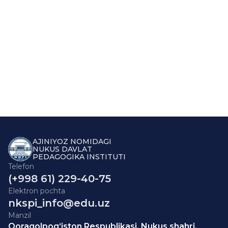
AJINIYOZ NOMIDAGI
NUKUS DAVLAT
PEDAGOGIKA INSTITUTI
Telefon
(+998 61) 229-40-75
Elektron pochta
nkspi_info@edu.uz
Manzil
Qoraqolpog‘iston Respublikasi, Nukus shahri,