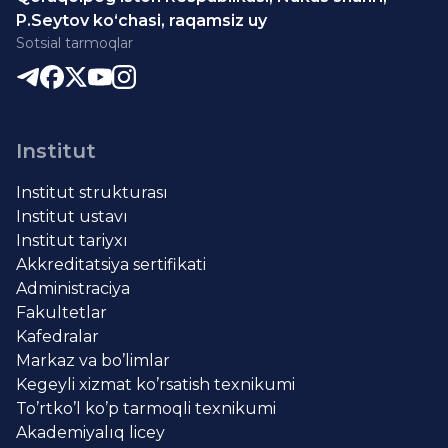
P.Seytov ko‘chasi, raqamsiz uy
Sotsial tarmoqlar
Institut
Institut strukturası
Institut ustavı
Institut tariyxı
Akkreditatsiya sertifikati
Administraciya
Fakultetlar
Kafedralar
Markaz va bo’limlar
Kegeyli xizmat ko’rsatish texnikumi
To’rtko’l ko’p tarmoqli texnikumi
Akademiyalıq licey