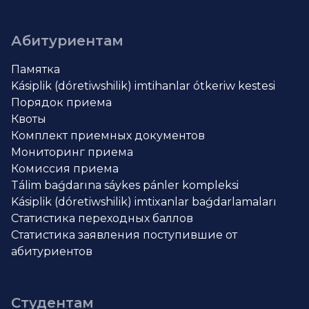
Абитуриентам
Памятка
Kásiplik (dóretiwshilik) imtihanlar ótkeriw kestesi
Порядок приема
Квоты
Комплект приемных документов
Мониторинг приема
Комиссия приема
Tálim baǵdarına sáykes pánler kompleksi
Kásiplik (dóretiwshilik) imtixanlar baǵdarlamaları
Статистика переходных баллов
Статистика заявления поступившие от
абитуриентов
Студентам