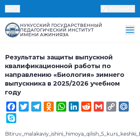
Русский
НУКУССКИЙ ГОСУДАРСТВЕННЫЙ
ПЕДАГОГИЧЕСКИЙ ИНСТИТУТ
ИМЕНИ АЖИНИЯЗА
Результаты защиты выпускной
квалификационной работы по
направлению «Биология» зимнего
выпускника в 2025/2026 учебном
году
Facebook
Twitter
Telegram
Odnoklassniki
WhatsApp
LinkedIn
Reddit
Gmail
Cop
Ma
Link
Skype
Bitiruv_malakaviy_ishini_himoya_qilish_5_kurs_keshki_