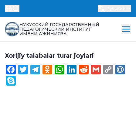
Русский
НУКУССКИЙ ГОСУДАРСТВЕННЫЙ
ПЕДАГОГИЧЕСКИЙ ИНСТИТУТ
ИМЕНИ АЖИНИЯЗА
Xorijiy talabalar turar joylari
Facebook
Twitter
Telegram
Odnoklassniki
WhatsApp
LinkedIn
Reddit
Gmail
Cop
Ma
Link
Skype