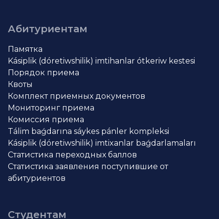
Абитуриентам
Памятка
Kásiplik (dóretiwshilik) imtihanlar ótkeriw kestesi
Порядок приема
Квоты
Комплект приемных документов
Мониторинг приема
Комиссия приема
Tálim baǵdarına sáykes pánler kompleksi
Kásiplik (dóretiwshilik) imtixanlar baǵdarlamaları
Статистика переходных баллов
Статистика заявления поступившие от
абитуриентов
Студентам