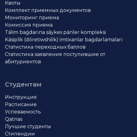
Квоты
Комплект приемных документов
Мониторинг приема
Комиссия приема
Tálim baǵdarına sáykes pánler kompleksi
Kásiplik (dóretiwshilik) imtixanlar baǵdarlamaları
Статистика переходных баллов
Статистика заявления поступившие от
абитуриентов
Студентам
Инструкция
Расписание
Успеваемость
Qatnas
Лучшие студенты
Стипендии