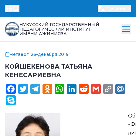
Русский
НУКУССКИЙ ГОСУДАРСТВЕННЫЙ
ПЕДАГОГИЧЕСКИЙ ИНСТИТУТ
ИМЕНИ АЖИНИЯЗА
Четверг, 26-декабря 2019
КОЙШЕКЕНОВА ТАТЬЯНА
КЕНЕСАРИЕВНА
Facebook
Twitter
Telegram
Odnoklassniki
WhatsApp
LinkedIn
Reddit
Gmail
Cop
Ma
Link
Skype
Об
«Ф
ли