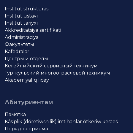
Institut strukturası
Institut ustavı
Institut tariyxı
Akkreditatsiya sertifikati
Administraciya
Факультеты
Kafedralar
Центры и отделы
Кегейлийский сервисный техникум
Турткульский многоотраслевой техникум
Akademiyalıq licey
Абитуриентам
Памятка
Kásiplik (dóretiwshilik) imtihanlar ótkeriw kestesi
Порядок приема