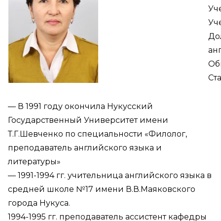
Уч
Уч
До
ан
Об
Ст
— В 1991 году окончила Нукусский
Государственный Университет имени
Т.Г.Шевченко по специальности «Филолог,
преподаватель английского языка и
литературы»
— 1991-1994 гг. учительница английского языка в
средней школе №17 имени В.В.Маяковского
города Нукуса.
1994-1995 гг. преподаватель ассистент кафедры