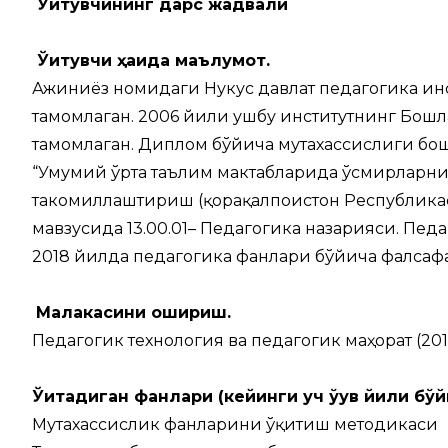
Ўқитувчининг дарс жадвали
Ўқитувчи ҳақида маълумот.
Ажиниёз номидаги Нукус давлат педагогика инс
тамомлаган. 2006 йили ушбу институтнинг Бошл
тамомлаган. Диплом бўйича мутахассислиги бо
“Умумий ўрта таълим мактабларида ўсмирларни
такомиллаштириш (қорақалпоғистон Республика
мавзусида 13.00.01– Педагогика назарияси. Пед
2018 йилда педагогика фанлари бўйича фалсаф
Малакасини ошириш.
Педагогик технология ва педагогик маҳорат (20
Ўқитадиган фанлари (кейинги уч ўқув йили бўй
Мутахассислик фанларини ўқитиш методикаси