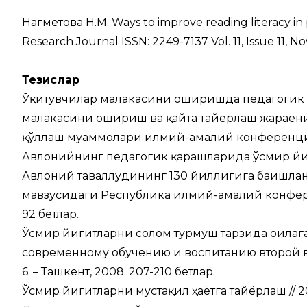
Нагметова Н.М. Ways to improve reading literacy in 
Research Journal ISSN: 2249-7137 Vol. 11, Issue 11, 
Тезислар
Ўқитувчилар малакасини оширишда педагогик 
малакасини ошириш ва қайта тайёрлаш жараён
қўллаш муаммолари илмий-амалий конференция м
Авлонийнинг педагогик қарашларида ўсмир йиги
Авлоний таваллудининг 130 йиллигига бағишл
мавзусидаги Республика илмий-амалий конферен
92 бетлар.
Ўсмир йигитларни соғлом турмуш тарзида оилаг
современному обучению и воспитанию второй вы
6. – Ташкент, 2008. 207-210 бетлар.
Ўсмир йигитларни мустақил ҳаётга тайёрлаш /