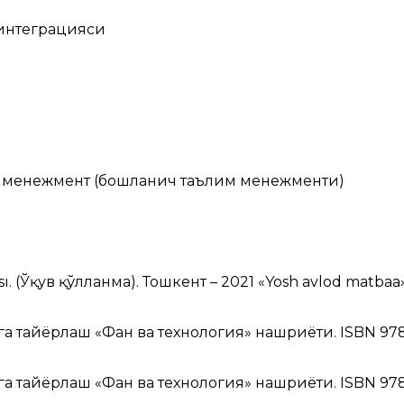
 интеграцияси
 менежмент (бошланғич таълим менежменти)
sı. (Ўқув қўлланма). Тошкент – 2021 «Yosh avlod matbaa
га тайёрлаш «Фан ва технология» нашриёти. ISBN 978
га тайёрлаш «Фан ва технология» нашриёти. ISBN 978