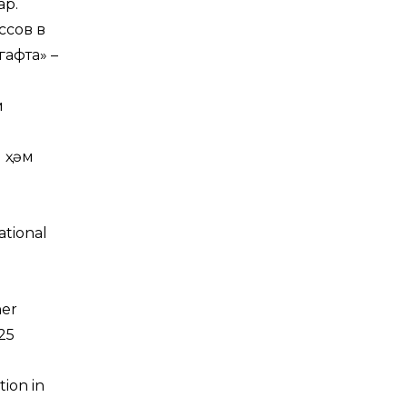
ар.
ссов в
афта» –
м
м ҳәм
ational
her
125
ion in