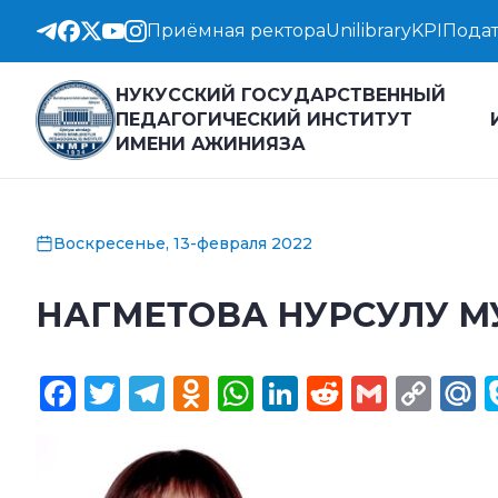
Приёмная ректора
Unilibrary
KPI
Подат
НУКУССКИЙ ГОСУДАРСТВЕННЫЙ
ПЕДАГОГИЧЕСКИЙ ИНСТИТУТ
ИМЕНИ АЖИНИЯЗА
Воскресенье, 13-февраля 2022
НАГМЕТОВА НУРСУЛУ М
Facebook
Twitter
Telegram
Odnoklassniki
WhatsApp
LinkedIn
Reddit
Gmail
Cop
M
Lin