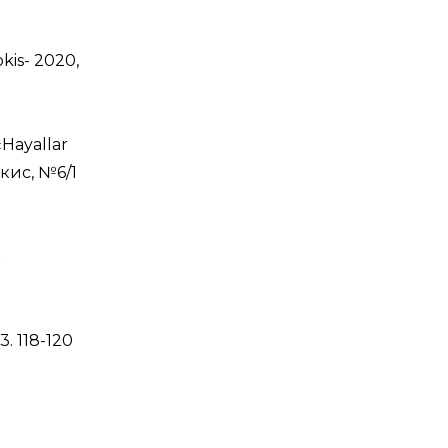
okis- 2020,
«Hayallar
өкис, №6/1
к
. 118-120