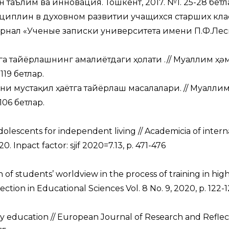
таълим ва инновaция. Тошкент, 2017. №1. 25-28 бетл
циплин в духовном развитии учащихся старших кла
урнал «Ученые записки университета имени П.Ф.Лесг
а тайёрлашнинг амалиётдаги ҳолати .// Муғаллим ҳә
119 бетлар.
и мустақил ҳаётга тайёрлаш масалалари. // Муғалли
06 бетлар.
lescents for independent living // Academiсia of intern
. Inpact factor: sjif 2020=7.13, p. 471-476
of students’ worldview in the process of training in hig
tion in Educational Sciences Vol. 8 No. 9, 2020, p. 122-
 education // European Journal of Research and Reflect