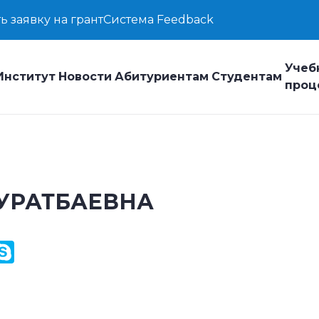
ь заявку на грант
Система Feedback
Учеб
Институт
Новости
Абитуриентам
Студентам
проц
УРАТБАЕВНА
y
ail.Ru
Skype
k