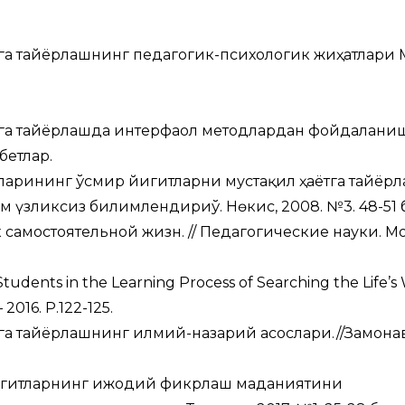
тга тайёрлашнинг педагогик-психологик жиҳатлари 
тга тайёрлашда интерфаол методлардан фойдаланиш
бетлар.
рларининг ўсмир йигитларни мустақил ҳаётга тайёр
м үзликсиз билимлендириў. Нөкис, 2008. №3. 48-51 б
 самостоятельной жизн. // Педагогические науки. Мо
dents in the Learning Process of Searching the Life’s 
2016. Р.122-125.
тга тайёрлашнинг илмий-назарий асослари.//Замон
йигитларнинг ижодий фикрлаш маданиятини