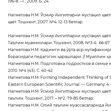
196-8. –Т.: 2009. Б. 24
Нагметова Н.М. Ўсмир йигитларни мустақил ҳаё
ҳаёт. Тошкент, 2007. №4. 12-13 бетлар.
Нагметова Н.М. Ўсмир йигитларни мустақил ҳаё
Таълим муаммолари. Тошкент, 2008. №3-4. 66-67 
Нагметова Н.М. Қадимги ва ўрта аср мутафакки
борасидаги педагогик қарашлари. // Муғәллим ҳә
Нагметова Н.М. Подготовка подростков в семье к
2010. №4 (43). С. 40-42.
Нагметова Н.М. Forming Independent Thinking of Stu
Eastern European Scientific Journal. — Germany. 4 – 
Нагметова Н.М. Ўсмир йигитларни мустақил ҳаё
таълим. Тошкент, 2017. – №2. 79-85 бетлар.
Нагметова Н.М. Олий таълим муассасаларида 