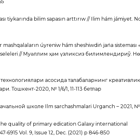
65
 tiykarında bilim sapasın arttırıw // Ilim hám jámiyet. N
r mashqalaların úyreniw hám sheshiwdiń jańa sisteması 
 máseleleri // Муғәллим ҳәм үзликсиз билимлендириў. Н
 технологиялари асосида талабаларнинг креативли
 Тошкент-2020, № 1/6/1, 11-113 бетлар
чальной школе Ilm sarchashmalari Urganch ‒ 2021, №3
he quality of primary edication Galaxy international
47-6915 Vol. 9, Issue 12, Dec. (2021) p 846-850