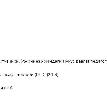
қитувчиси, (Ажиниёз номидаги Нукус давлат педаго
фалсафа доктори (PhD) (2018)
 в.в.б.