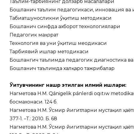
Таълим-тарбиянинг долзарб масалалари
Бошланғич таълим педагогикаси, инновация ва
Табиатшуносликни ўқитиш методикаси
Бошланғич синфда ахборот технологиялари
Педагогик маҳорат
Технология ва уни ўқитиш меодикаси
Тарбиявий ишлар методикаси
Бошлангич таълимда педагогик диагностика ва
Бошланғич таълимда халқаро тажрибалар
Ўқитувчининг нашр этилган илмий ишлари:
Нагметова Н.М. Qánigelik pánlerdi oqıtıw metodika
босмахонаси. 124 б.
Нагметова Н.М. Ўсмир йигитларни мустақил ҳаёт
377-1. –Т.: 2010. Б. 68
Нагметова Н.М. Ўсмир йигитларни мустақил ҳаёт