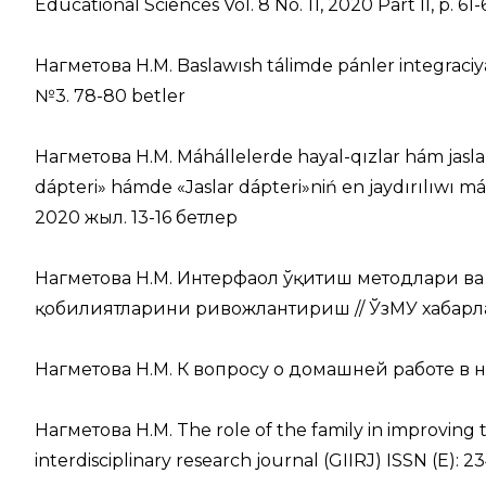
Educational Sciences Vol. 8 No. 11, 2020 Part II, p. 61-
Нагметова Н.М. Baslawısh tálimde pánler integraciyası
№3. 78-80 betlеr
Нагметова Н.М. Máhállelerde hayal-qızlar hám jasla
dápteri» hámde «Jaslar dápteri»niń en jaydırılıwı
2020 жыл. 13-16 бетлер
Нагметова Н.М. Интерфаол ўқитиш методлари ва
қобилиятларини ривожлантириш // ЎзМУ хабарлари.
Нагметова Н.М. К вопросу о домашней работе в на
Нагметова Н.М. The role of the family in improving t
interdisciplinary research journal (GIIRJ) ISSN (E): 23