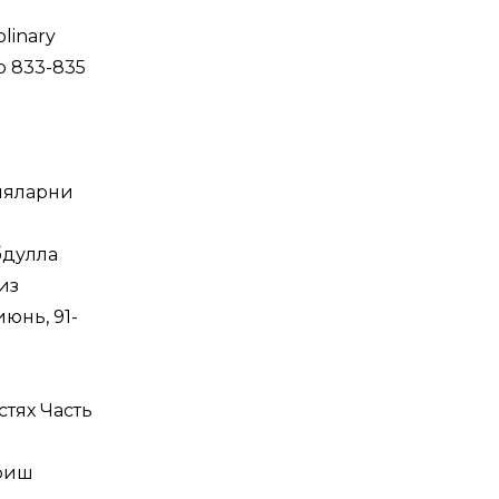
plinary
 p 833-835
ияларни
бдулла
из
юнь, 91-
тях Часть
ириш