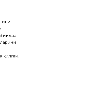
етини
и
18 йилда
мларини
оя қилган.