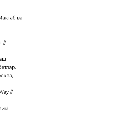
Мактаб ва
.//
лаш
етлар.
сква,
Way //
авий