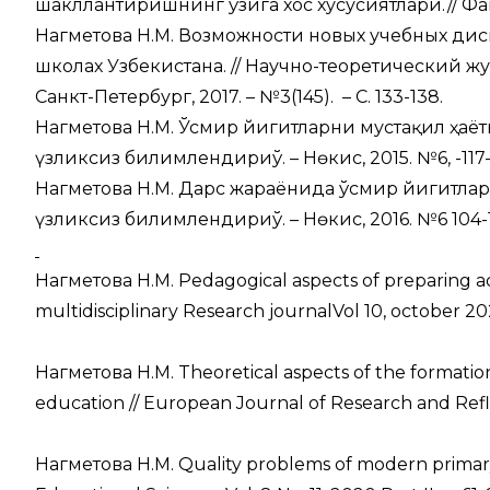
шакллантиришнинг ўзига хос хусусиятлари.// Фан 
Нагметова Н.М. Возможности новых учебных дис
школах Узбекистана. // Научно-теоретический ж
Санкт-Петербург, 2017. – №3(145). – С. 133-138.
Нагметова Н.М. Ўсмир йигитларни мустақил ҳаётг
үзликсиз билимлендириў. – Нөкис, 2015. №6, -117-
Нагметова Н.М. Дарс жараёнида ўсмир йигитларн
үзликсиз билимлендириў. – Нөкис, 2016. №6 104-1
Нагметова Н.М. Pedagogical aspects of preparing ado
multidisciplinary Research journalVol 10, october 2020
Нагметова Н.М. Theoretical aspects of the formation 
education // European Journal of Research and Reflec
Нагметова Н.М. Quality problems of modern primary