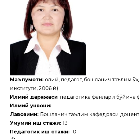
Маълумоти:
олий, педагог, бошланғич таълим ў
институти, 2006 й)
Илмий даражаси
: педагогика фанлари бўйича 
Илмий унвони:
Лавозими:
Бошланғич таълим кафедраси доценти
Умумий иш стажи:
13
Педагогик иш стажи:
10