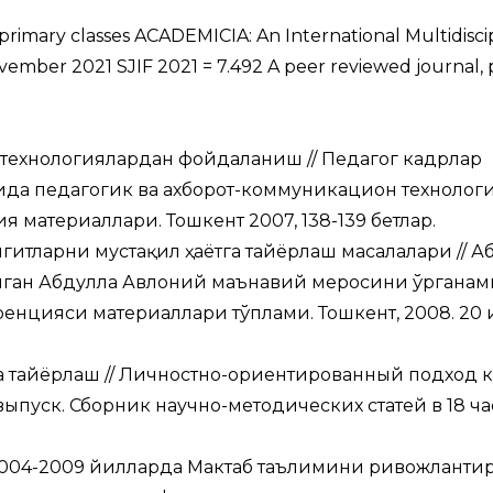
primary classes ACADEMICIA: An International Multidisci
November 2021 SJIF 2021 = 7.492 A peer reviewed journal,
технологиялардан фойдаланиш // Педагог кадрлар
ида педагогик ва ахборот-коммуникaцион технолог
атериаллари. Тошкент 2007, 138-139 бетлар.
тларни мустақил ҳаётга тайёрлаш масалалари // А
анган Абдулла Авлоний маънавий меросини ўрганам
цияси материаллари тўплами. Тошкент, 2008. 20 и
а тайёрлаш // Личностно-ориентированный подход к
пуск. Сборник научно-методических статей в 18 час
/ 2004-2009 йилларда Мактаб таълимини ривожлант