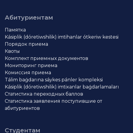
Абитуриентам
Памятка
Kásiplik (dóretiwshilik) imtihanlar ótkeriw kestesi
Порядок приема
Квоты
Комплект приемных документов
Мониторинг приема
Комиссия приема
Tálim baǵdarına sáykes pánler kompleksi
Kásiplik (dóretiwshilik) imtixanlar baǵdarlamaları
Статистика переходных баллов
Статистика заявления поступившие от
абитуриентов
Студентам