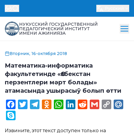
Русский
НУКУССКИЙ ГОСУДАРСТВЕННЫЙ
ПЕДАГОГИЧЕСКИЙ ИНСТИТУТ
ИМЕНИ АЖИНИЯЗА
Вторник, 16-октября 2018
Математика-информатика
факультетинде «Өзбекстан
перзентлери мәрт болады»
атамасында ушырасыў болып өтти
Facebook
Twitter
Telegram
Odnoklassniki
WhatsApp
LinkedIn
Reddit
Gmail
Cop
Ma
Link
Skype
Извините, этот текст доступен только на