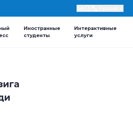
Русский
ный
Иностранные
Интерактивные
есс
студенты
услуги
зига
ди