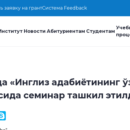
ь заявку на грант
Система Feedback
Учеб
Институт
Новости
Абитуриентам
Студентам
проц
да «Инглиз адабиётининг ў
усида семинар ташкил этил
y
ail.Ru
Skype
k