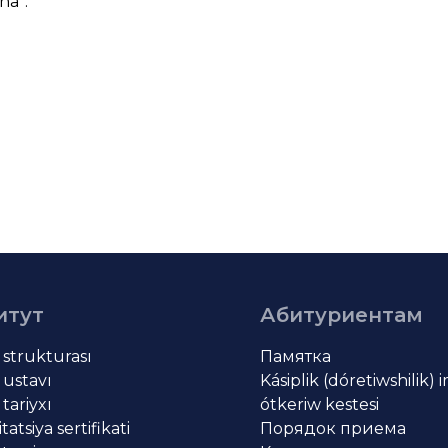
ha
”.
итут
Абитуриентам
t strukturası
Памятка
 ustavı
Kásiplik (dóretiwshilik) 
 tariyxı
ótkeriw kestesi
atsiya sertifikati
Порядок приема