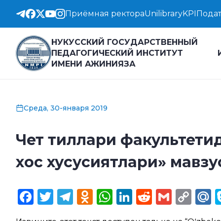
Приёмная ректора
Unilibrary
KPI
Подат
НУКУССКИЙ ГОСУДАРСТВЕННЫЙ
ПЕДАГОГИЧЕСКИЙ ИНСТИТУТ
ИМЕНИ АЖИНИЯЗА
Среда, 30-января 2019
Чет тиллари факультети
хос хусусиятлари» мавз
Facebook
Twitter
Telegram
Odnoklassniki
WhatsApp
LinkedIn
Reddit
Gmail
Cop
M
Lin