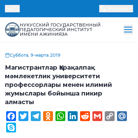
Русский
НУКУССКИЙ ГОСУДАРСТВЕННЫЙ
ПЕДАГОГИЧЕСКИЙ ИНСТИТУТ
ИМЕНИ АЖИНИЯЗА
Суббота, 9-марта 2019
Магистрантлар Қарақалпақ
мәмлекетлик университети
профессорлары менен илимий
жумыслары бойынша пикир
алмасты
Facebook
Twitter
Telegram
Odnoklassniki
WhatsApp
LinkedIn
Reddit
Gmail
Cop
Ma
Link
Skype