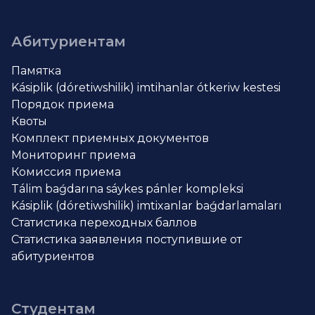
Абитуриентам
Памятка
Kásiplik (dóretiwshilik) imtihanlar ótkeriw kestesi
Порядок приема
Квоты
Комплект приемных документов
Мониторинг приема
Комиссия приема
Tálim baǵdarına sáykes pánler kompleksi
Kásiplik (dóretiwshilik) imtixanlar baǵdarlamaları
Статистика переходных баллов
Статистика заявления поступившие от
абитуриентов
Студентам