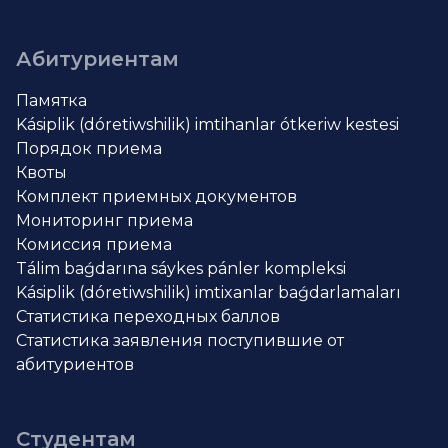
Абитуриентам
Памятка
Kásiplik (dóretiwshilik) imtihanlar ótkeriw kestesi
Порядок приема
Квоты
Комплект приемных документов
Мониторинг приема
Комиссия приема
Tálim baǵdarına sáykes pánler kompleksi
Kásiplik (dóretiwshilik) imtixanlar baǵdarlamaları
Статистика переходных баллов
Статистика заявления поступившие от
абитуриентов
Студентам