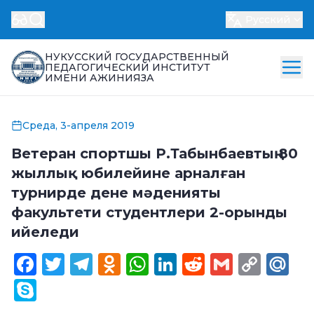
Русский
НУКУССКИЙ ГОСУДАРСТВЕННЫЙ
ПЕДАГОГИЧЕСКИЙ ИНСТИТУТ
ИМЕНИ АЖИНИЯЗА
Среда, 3-апреля 2019
Ветеран спортшы Р.Табынбаевтың 80
жыллық юбилейине арналған
турнирде дене мәденияты
факультети студентлери 2-орынды
ийеледи
Facebook
Twitter
Telegram
Odnoklassniki
WhatsApp
LinkedIn
Reddit
Gmail
Cop
Ma
Link
Skype