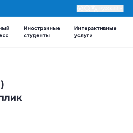
Русский
ный
Иностранные
Интерактивные
есс
студенты
услуги
)
плик