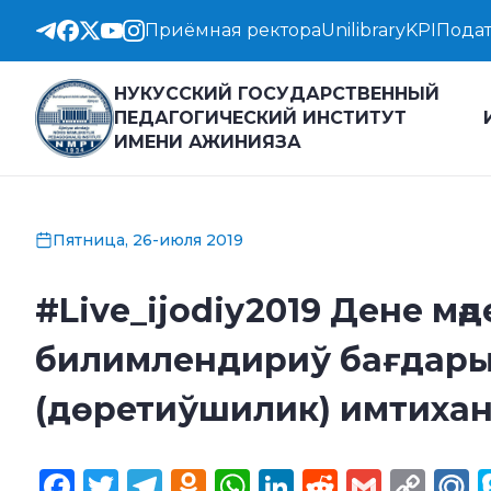
Приёмная ректора
Unilibrary
KPI
Подат
НУКУССКИЙ ГОСУДАРСТВЕННЫЙ
ПЕДАГОГИЧЕСКИЙ ИНСТИТУТ
ИМЕНИ АЖИНИЯЗА
Пятница, 26-июля 2019
#Live_ijodiy2019 Дене мә
билимлендириў бағдарын
(дөретиўшилик) имтиха
Facebook
Twitter
Telegram
Odnoklassniki
WhatsApp
LinkedIn
Reddit
Gmail
Cop
M