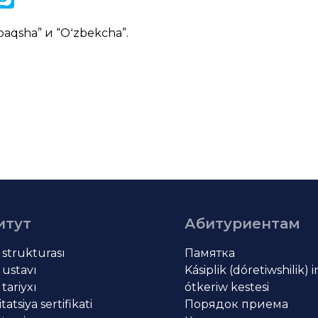
k
paqsha
” и “
Oʻzbekcha
”.
итут
Абитуриентам
t strukturası
Памятка
 ustavı
Kásiplik (dóretiwshilik) 
 tariyxı
ótkeriw kestesi
atsiya sertifikati
Порядок приема