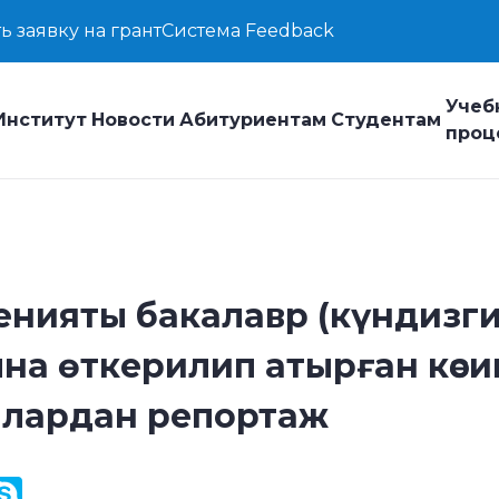
ь заявку на грант
Система Feedback
Учеб
Институт
Новости
Абитуриентам
Студентам
проц
денияты бакалавр (күндизги
а өткерилип атырған кәси
нлардан репортаж
y
ail.Ru
Skype