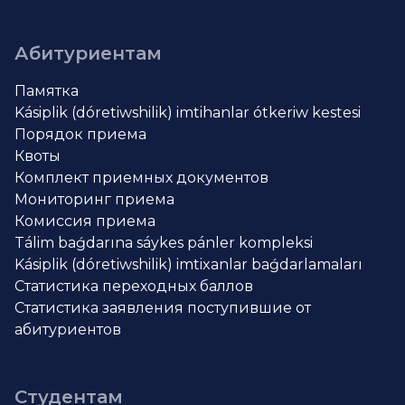
Абитуриентам
Памятка
Kásiplik (dóretiwshilik) imtihanlar ótkeriw kestesi
Порядок приема
Квоты
Комплект приемных документов
Мониторинг приема
Комиссия приема
Tálim baǵdarına sáykes pánler kompleksi
Kásiplik (dóretiwshilik) imtixanlar baǵdarlamaları
Статистика переходных баллов
Статистика заявления поступившие от
абитуриентов
Студентам