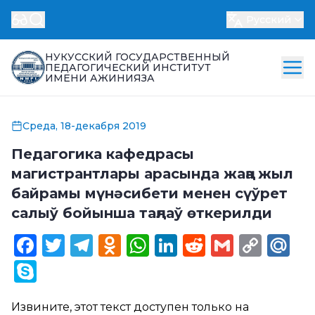
Русский
НУКУССКИЙ ГОСУДАРСТВЕННЫЙ
ПЕДАГОГИЧЕСКИЙ ИНСТИТУТ
ИМЕНИ АЖИНИЯЗА
Среда, 18-декабря 2019
Педагогика кафедрасы
магистрантлары арасында жаңа жыл
байрамы мүнәсибети менен сүўрет
салыў бойынша таңлаў өткерилди
Facebook
Twitter
Telegram
Odnoklassniki
WhatsApp
LinkedIn
Reddit
Gmail
Cop
Ma
Link
Skype
Извините, этот текст доступен только на