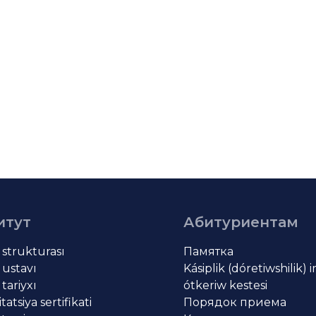
итут
Абитуриентам
t strukturası
Памятка
 ustavı
Kásiplik (dóretiwshilik) 
 tariyxı
ótkeriw kestesi
atsiya sertifikati
Порядок приема