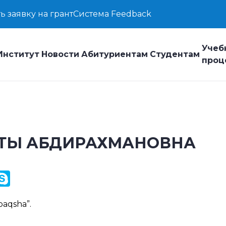
ь заявку на грант
Система Feedback
Учеб
Институт
Новости
Абитуриентам
Студентам
проц
ТЫ АБДИРАХМАНОВНА
y
ail.Ru
Skype
k
paqsha
”.