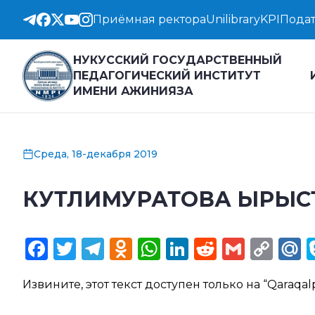
Приёмная ректора
Unilibrary
KPI
Подат
НУКУССКИЙ ГОСУДАРСТВЕННЫЙ
ПЕДАГОГИЧЕСКИЙ ИНСТИТУТ
ИМЕНИ АЖИНИЯЗА
Среда, 18-декабря 2019
КУТЛИМУРАТОВА ЫРЫС
Facebook
Twitter
Telegram
Odnoklassniki
WhatsApp
LinkedIn
Reddit
Gmail
Cop
M
Lin
Извините, этот текст доступен только на “
Qaraqal