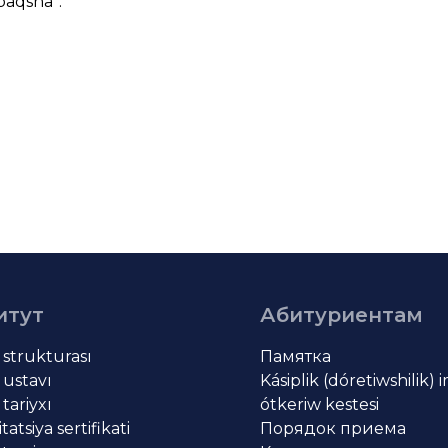
paqsha
”.
итут
Абитуриентам
t strukturası
Памятка
 ustavı
Kásiplik (dóretiwshilik) 
 tariyxı
ótkeriw kestesi
atsiya sertifikati
Порядок приема