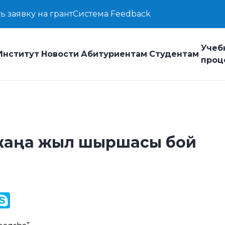
ь заявку на грант
Система Feedback
Учеб
Институт
Новости
Абитуриентам
Студентам
проц
е жаңа жыл шыршасы бой
y
ail.Ru
Skype
k