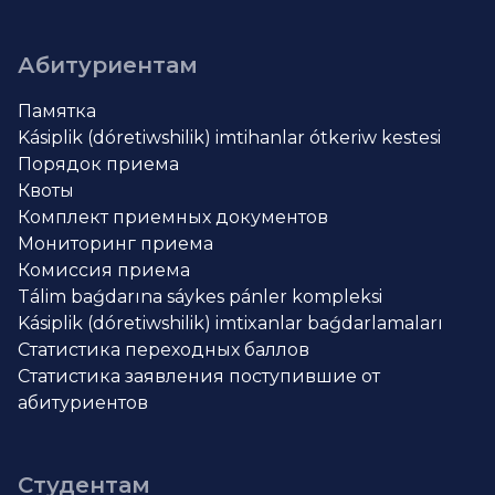
Абитуриентам
Памятка
Kásiplik (dóretiwshilik) imtihanlar ótkeriw kestesi
Порядок приема
Квоты
Комплект приемных документов
Мониторинг приема
Комиссия приема
Tálim baǵdarına sáykes pánler kompleksi
Kásiplik (dóretiwshilik) imtixanlar baǵdarlamaları
Статистика переходных баллов
Статистика заявления поступившие от
абитуриентов
Студентам