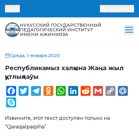
Русский
НУКУССКИЙ ГОСУДАРСТВЕННЫЙ
ПЕДАГОГИЧЕСКИЙ ИНСТИТУТ
ИМЕНИ АЖИНИЯЗА
Среда, 1-января 2020
Республикамыз халқына Жаңа жыл
қутлықлаўы
Facebook
Twitter
Telegram
Odnoklassniki
WhatsApp
LinkedIn
Reddit
Gmail
Cop
Ma
Link
Skype
Извините, этот текст доступен только на
“
Qaraqalpaqsha
”.