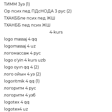
ТИММ 3уз (1)
Ор псих пед ПДсНОДА 3 рус (2)
ТХАКББпе псих пед ЖШ
ТХАНББ пед псих ЖШ
4-kurs
logo massaj 4 qq
logomassaj 4 uz
логомассаж 4 рус
logo oʻyin 4 kurs uzb
logo oyın qq 4 (2)
лого ойын 4 уз (2)
logoritmik 4 qq (1)
логоритм 4 рус
логоритм 4 узб
logotex 4 qq
logotex4 uz