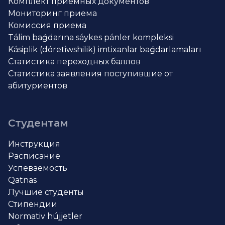
Комплект приемных документов
Мониторинг приема
Комиссия приема
Tálim baǵdarına sáykes pánler kompleksi
Kásiplik (dóretiwshilik) imtixanlar baǵdarlamaları
Статистика переходных баллов
Статистика заявления поступившие от
абитуриентов
Студентам
Инструкция
Расписание
Успеваемость
Qatnas
Лучшие студенты
Стипендии
Normativ hújjetler