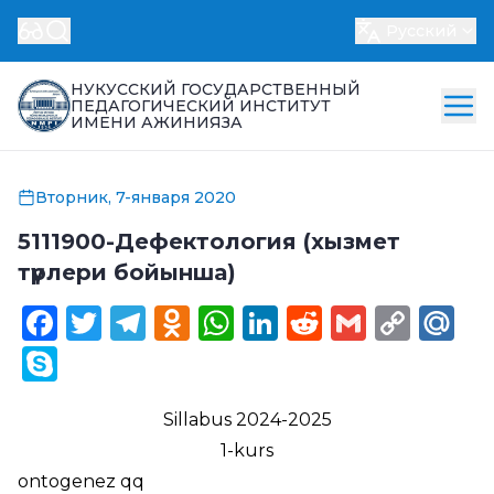
Русский
НУКУССКИЙ ГОСУДАРСТВЕННЫЙ
ПЕДАГОГИЧЕСКИЙ ИНСТИТУТ
ИМЕНИ АЖИНИЯЗА
Вторник, 7-января 2020
5111900-Дефектология (хызмет
түрлери бойынша)
Facebook
Twitter
Telegram
Odnoklassniki
WhatsApp
LinkedIn
Reddit
Gmail
Cop
Ma
Link
Skype
Sillabus 2024-2025
1-kurs
ontogenez qq