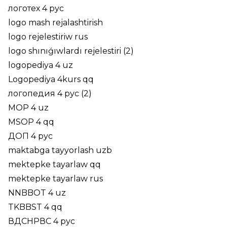
логотех 4 рус
logo mash rejalashtirish
logo rejelestiriw rus
logo shınıǵıwlardı rejelestiri (2)
logopediya 4 uz
Logopediya 4kurs qq
логопедия 4 рус (2)
MOP 4 uz
MSOP 4 qq
ДОП 4 рус
maktabga tayyorlash uzb
mektepke tayarlaw qq
mektepke tayarlaw rus
NNBBOT 4 uz
TKBBST 4 qq
ВДСНРВС 4 рус