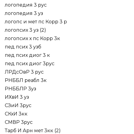
логопедия 3 рус
логопедия 3 уз
логопс и мет пс Корр 3 р
логопсих 3 уз (2)
логопсих х пс Корр 3к
пед псих 3 узб
пед псих диог 3 к
пед псих диог 3рус
ЛРДсОвР 3 рус
РНББЛ реабл 3к
РНББЛР 3уз
ИХвИ 3 уз
СЗиИ 3рус
СКхИ 3кк
СМВР 3рус
Тарб И Арн мет 3кк (2)