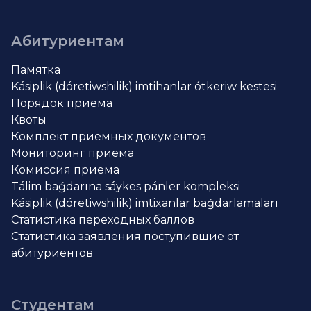
Абитуриентам
Памятка
Kásiplik (dóretiwshilik) imtihanlar ótkeriw kestesi
Порядок приема
Квоты
Комплект приемных документов
Мониторинг приема
Комиссия приема
Tálim baǵdarına sáykes pánler kompleksi
Kásiplik (dóretiwshilik) imtixanlar baǵdarlamaları
Статистика переходных баллов
Статистика заявления поступившие от
абитуриентов
Студентам