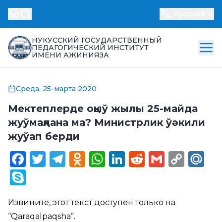
Русский
НУКУССКИЙ ГОСУДАРСТВЕННЫЙ
ПЕДАГОГИЧЕСКИЙ ИНСТИТУТ
ИМЕНИ АЖИНИЯЗА
Среда, 25-марта 2020
Мектеплерде оқыў жылы 25-майда
жуўмақлана ма? Министрлик ўәкили
жуўап берди
Facebook
Twitter
Telegram
Odnoklassniki
WhatsApp
LinkedIn
Reddit
Gmail
Cop
Ma
Link
Skype
Извините, этот текст доступен только на
“
Qaraqalpaqsha
”.