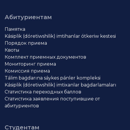
Абитуриентам
Памятка
Kásiplik (dóretiwshilik) imtihanlar ótkeriw kestesi
Порядок приема
Квоты
Комплект приемных документов
Мониторинг приема
Комиссия приема
Tálim baǵdarına sáykes pánler kompleksi
Kásiplik (dóretiwshilik) imtixanlar baǵdarlamaları
Статистика переходных баллов
Статистика заявления поступившие от
абитуриентов
Студентам