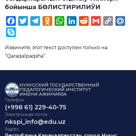
бойынша БӨЛИСТИРИЛИЎИ
Facebook
Twitter
Telegram
Odnoklassniki
WhatsApp
LinkedIn
Reddit
Gmail
Cop
Ma
Link
Skype
Извините, этот текст доступен только на
“
Qaraqalpaqsha
”.
НУКУССКИЙ ГОСУДАРСТВЕННЫЙ
ПЕДАГОГИЧЕСКИЙ ИНСТИТУТ
ИМЕНИ АЖИНИЯЗА
Телефон
(+998 61) 229-40-75
Электронная почта
nkspi_info@edu.uz
Адрес
Республика Каракалпакстан, город Нукус,