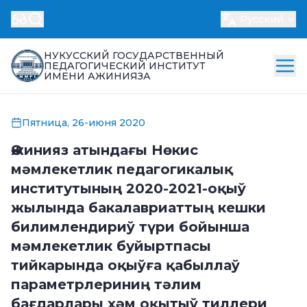
Русский
НУКУССКИЙ ГОСУДАРСТВЕННЫЙ
ПЕДАГОГИЧЕСКИЙ ИНСТИТУТ
ИМЕНИ АЖИНИЯЗА
Пятница, 26-июня 2020
Әжинияз атындағы Нөкис
мәмлекетлик педагогикалық
институтының 2020-2021-оқыў
жылында бакалавриаттың кешки
билимлендириў түри бойынша
мәмлекетлик буйыртпасы
тийкарында оқыўға қабыллаў
параметрлериниң тәлим
бағдарлары ҳәм оқытыў тиллери