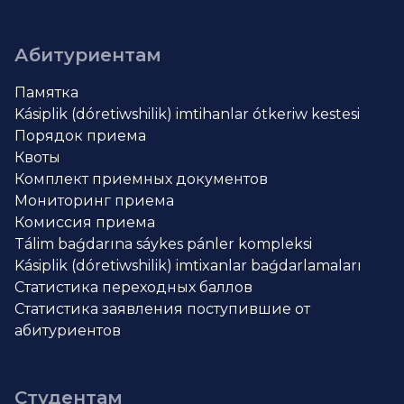
Абитуриентам
Памятка
Kásiplik (dóretiwshilik) imtihanlar ótkeriw kestesi
Порядок приема
Квоты
Комплект приемных документов
Мониторинг приема
Комиссия приема
Tálim baǵdarına sáykes pánler kompleksi
Kásiplik (dóretiwshilik) imtixanlar baǵdarlamaları
Статистика переходных баллов
Статистика заявления поступившие от
абитуриентов
Студентам