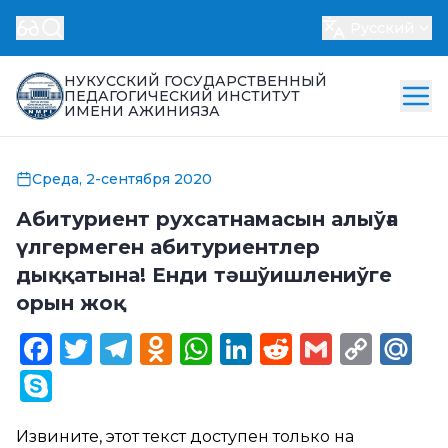
Русский
НУКУССКИЙ ГОСУДАРСТВЕННЫЙ
ПЕДАГОГИЧЕСКИЙ ИНСТИТУТ
ИМЕНИ АЖИНИЯЗА
Среда, 2-сентября 2020
Абитуриент рухсатнамасын алыўға
үлгермеген абитуриентлер
дыққатына! Енди тәшўишлениўге
орын жоқ
Facebook
Twitter
Telegram
Odnoklassniki
WhatsApp
LinkedIn
Reddit
Gmail
Cop
Ma
Link
Skype
Извините, этот текст доступен только на