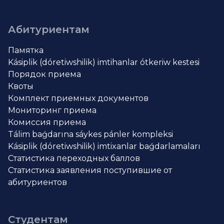
Абитуриентам
Памятка
Kásiplik (dóretiwshilik) imtihanlar ótkeriw kestesi
Порядок приема
Квоты
Комплект приемных документов
Мониторинг приема
Комиссия приема
Tálim baǵdarına sáykes pánler kompleksi
Kásiplik (dóretiwshilik) imtixanlar baǵdarlamaları
Статистика переходных баллов
Статистика заявления поступившие от
абитуриентов
Студентам