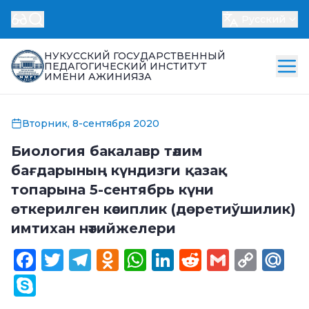
Русский
НУКУССКИЙ ГОСУДАРСТВЕННЫЙ
ПЕДАГОГИЧЕСКИЙ ИНСТИТУТ
ИМЕНИ АЖИНИЯЗА
Вторник, 8-сентября 2020
Биология бакалавр тәлим
бағдарының күндизги қазақ
топарына 5-сентябрь күни
өткерилген кәсиплик (дөретиўшилик)
имтихан нәтийжелери
Facebook
Twitter
Telegram
Odnoklassniki
WhatsApp
LinkedIn
Reddit
Gmail
Cop
Ma
Link
Skype