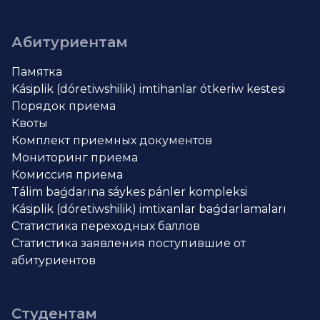
Абитуриентам
Памятка
Kásiplik (dóretiwshilik) imtihanlar ótkeriw kestesi
Порядок приема
Квоты
Комплект приемных документов
Мониторинг приема
Комиссия приема
Tálim baǵdarına sáykes pánler kompleksi
Kásiplik (dóretiwshilik) imtixanlar baǵdarlamaları
Статистика переходных баллов
Статистика заявления поступившие от
абитуриентов
Студентам