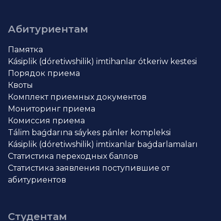
Абитуриентам
Памятка
Kásiplik (dóretiwshilik) imtihanlar ótkeriw kestesi
Порядок приема
Квоты
Комплект приемных документов
Мониторинг приема
Комиссия приема
Tálim baǵdarına sáykes pánler kompleksi
Kásiplik (dóretiwshilik) imtixanlar baǵdarlamaları
Статистика переходных баллов
Статистика заявления поступившие от
абитуриентов
Студентам