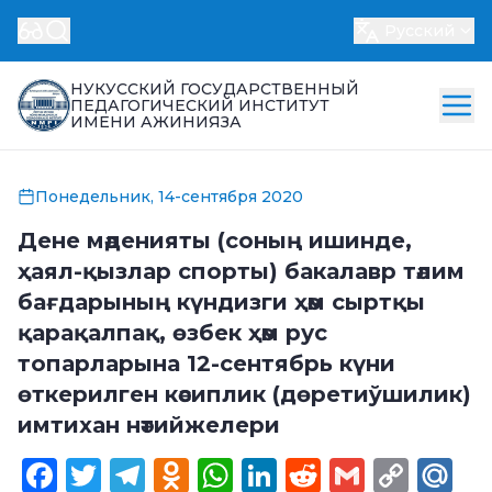
Русский
НУКУССКИЙ ГОСУДАРСТВЕННЫЙ
ПЕДАГОГИЧЕСКИЙ ИНСТИТУТ
ИМЕНИ АЖИНИЯЗА
Понедельник, 14-сентября 2020
Дене мәденияты (соның ишинде,
ҳаял-қызлар спорты) бакалавр тәлим
бағдарының күндизги ҳәм сыртқы
қарақалпақ, өзбек ҳәм рус
топарларына 12-сентябрь күни
өткерилген кәсиплик (дөретиўшилик)
имтихан нәтийжелери
Facebook
Twitter
Telegram
Odnoklassniki
WhatsApp
LinkedIn
Reddit
Gmail
Cop
Ma