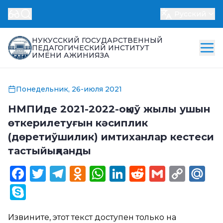
Русский
НУКУССКИЙ ГОСУДАРСТВЕННЫЙ
ПЕДАГОГИЧЕСКИЙ ИНСТИТУТ
ИМЕНИ АЖИНИЯЗА
Понедельник, 26-июля 2021
НМПИде 2021-2022-оқыў жылы ушын
өткерилетуғын кәсиплик
(дөретиўшилик) имтиханлар кестеси
тастыйықланды
Facebook
Twitter
Telegram
Odnoklassniki
WhatsApp
LinkedIn
Reddit
Gmail
Cop
Ma
Link
Skype
Извините, этот текст доступен только на