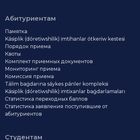
Абитуриентам
Памятка
Kásiplik (dóretiwshilik) imtihanlar ótkeriw kestesi
Порядок приема
Квоты
Комплект приемных документов
Мониторинг приема
Комиссия приема
Tálim baǵdarına sáykes pánler kompleksi
Kásiplik (dóretiwshilik) imtixanlar baǵdarlamaları
Статистика переходных баллов
Статистика заявления поступившие от
абитуриентов
Студентам