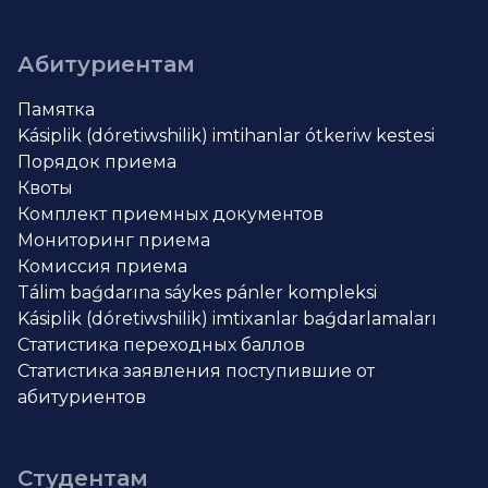
Абитуриентам
Памятка
Kásiplik (dóretiwshilik) imtihanlar ótkeriw kestesi
Порядок приема
Квоты
Комплект приемных документов
Мониторинг приема
Комиссия приема
Tálim baǵdarına sáykes pánler kompleksi
Kásiplik (dóretiwshilik) imtixanlar baǵdarlamaları
Статистика переходных баллов
Статистика заявления поступившие от
абитуриентов
Студентам