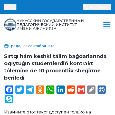
Русский
НУКУССКИЙ ГОСУДАРСТВЕННЫЙ
ПЕДАГОГИЧЕСКИЙ ИНСТИТУТ
ИМЕНИ АЖИНИЯЗА
Среда, 29-сентября 2021
Sırtqı hám keshki tálim baǵdarlarında
oqıytuǵın studentlerdiń kontrakt
tólemine de 10 procentlik shegirme
beriledi
Facebook
Twitter
Telegram
Odnoklassniki
WhatsApp
LinkedIn
Reddit
Gmail
Cop
Ma
Link
Skype
Извините, этот текст доступен только на