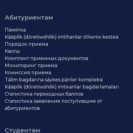
Абитуриентам
Памятка
Kásiplik (dóretiwshilik) imtihanlar ótkeriw kestesi
Порядок приема
Квоты
Комплект приемных документов
Мониторинг приема
Комиссия приема
Tálim baǵdarına sáykes pánler kompleksi
Kásiplik (dóretiwshilik) imtixanlar baǵdarlamaları
Статистика переходных баллов
Статистика заявления поступившие от
абитуриентов
Студентам