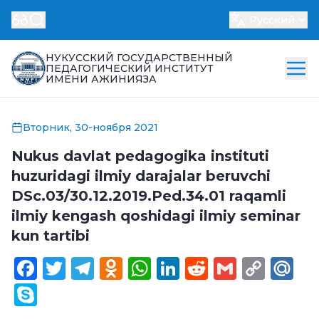
Русский
НУКУССКИЙ ГОСУДАРСТВЕННЫЙ
ПЕДАГОГИЧЕСКИЙ ИНСТИТУТ
ИМЕНИ АЖИНИЯЗА
Вторник, 30-ноября 2021
Nukus davlat pedagogika instituti
huzuridagi ilmiy darajalar beruvchi
DSс.03/30.12.2019.Ped.34.01 raqamli
ilmiy kengash qoshidagi ilmiy seminar
kun tartibi
Facebook
Twitter
Telegram
Odnoklassniki
WhatsApp
LinkedIn
Reddit
Gmail
Cop
Ma
Link
Skype